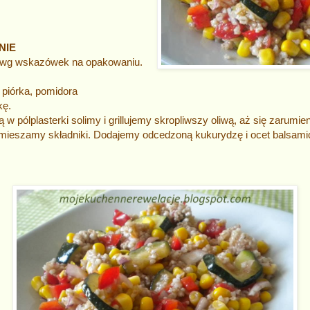
NIE
 wg wskazówek na opakowaniu.
 piórka, pomidora
kę.
 w pólplasterki solimy i grillujemy skropliwszy oliwą, aż się zarumien
mieszamy składniki. Dodajemy odcedzoną kukurydzę i ocet balsami