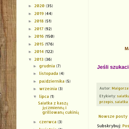
2020
(35)
►
2019
(44)
►
2018
(51)
►
2017
(92)
►
2016
(150)
►
2015
(176)
►
Ma
2014
(122)
►
2013
(36)
▼
grudnia
(7)
►
Jeśli szukac
listopada
(4)
►
października
(5)
►
Autor:
Małgorza
września
(3)
►
Etykiety:
sałatk
lipca
(1)
▼
przepis
,
sałatka
Sałatka z kaszą
jęczmienną i
grillowaną cukinią
Nowsze posty
czerwca
(3)
►
Subskrybuj:
Pos