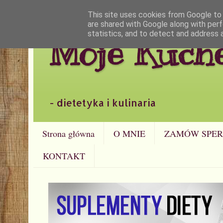
This site uses cookies from Google to d
are shared with Google along with perf
statistics, and to detect and address 
Moje Kuch
- dietetyka i kulinaria
Strona główna
O MNIE
ZAMÓW SPER
KONTAKT