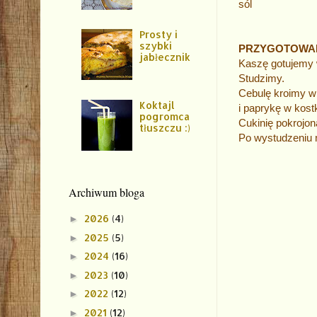
sól
Prosty i
szybki
PRZYGOTOWA
jabłecznik
Kaszę gotujemy
Studzimy.
Cebulę kroimy w
Koktajl
i paprykę w kost
pogromca
Cukinię pokrojoną
tłuszczu :)
Po wystudzeniu 
Archiwum bloga
2026
(4)
►
2025
(5)
►
2024
(16)
►
2023
(10)
►
2022
(12)
►
2021
(12)
►