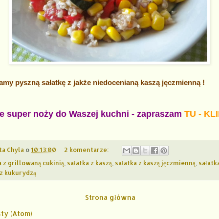
my pyszną sałatkę z jakże niedocenianą kaszą jęczmienną !
ie super noży do Waszej kuchni - zapraszam
TU - KLI
ta Chyla
o
10:13:00
2 komentarze:
a z grillowaną cukinią
,
sałatka z kaszą
,
sałatka z kaszą jęczmienną
,
sałatk
 z kukurydzą
Strona główna
ty (Atom)