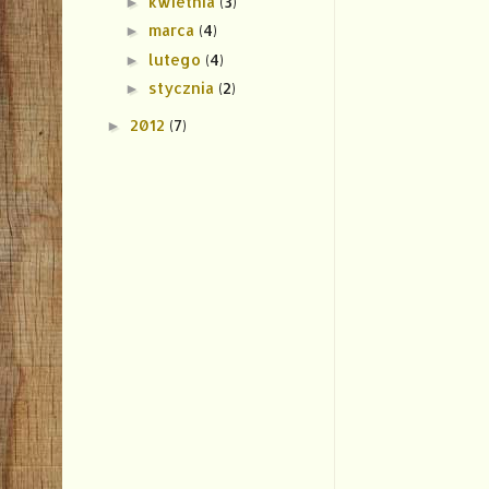
kwietnia
(3)
►
marca
(4)
►
lutego
(4)
►
stycznia
(2)
►
2012
(7)
►