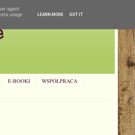
user-agent
erate usage
LEARN MORE
GOT IT
e
E-BOOKI
WSPÓŁPRACA