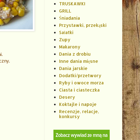
TRUSKAWKI
GRILL
Śniadania
Przystawki, przekąski
Sałatki
Zupy
Makarony
Dania z drobiu
i.
czny.
Inne dania mięsne
Dania jarskie
Dodatki/przetwory
Ryby i owoce morza
Ciasta i ciasteczka
Desery
Koktajle i napoje
Recenzje, relacje,
konkursy