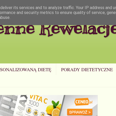
eliver its services and to analyze traffic. Your IP address and 
ormance and security metrics to ensure quality of service, gen
abuse.
enne Rewelacj
SONALIZOWANĄ DIETĘ
PORADY DIETETYCZNE