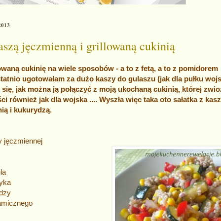
 2013
aszą jęczmienną i grillowaną cukinią
owaną cukinię na wiele sposobów - a to z fetą, a to z pomidorem
statnio ugotowałam za dużo kaszy do gulaszu (jak dla pułku woj
 się, jak można ją połączyć z moją ukochaną cukinią, której zwi
ci również jak dla wojska .... Wyszła więc taka oto sałatka z kas
nią i kukurydzą.
ŁADNIKI
zki kaszy jęczmiennej
la
yka
dzy
samicznego