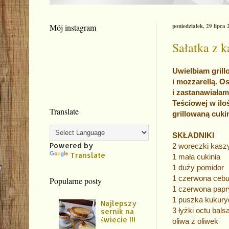
Mój instagram
poniedziałek, 29 lipca
Sałatka z k
Uwielbiam grill
i mozzarellą. O
i zastanawiałam
Teściowej w iloś
Translate
grillowaną cuki
SK
Powered by
2 worec
Translate
1 mała cukinia
1 duży pomidor
1 czerwona cebu
Popularne posty
1 czerwona papr
1 puszka kukury
Najlepszy
3 łyżki octu bal
sernik na
świecie !!!
oliwa z oliwek