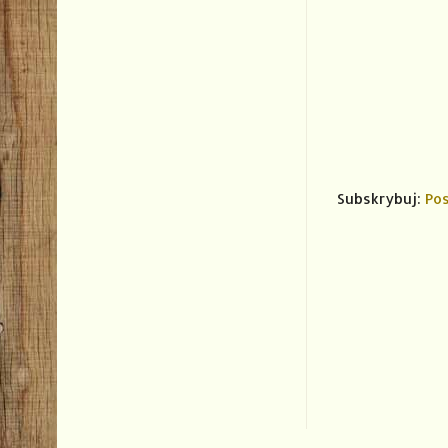
Subskrybuj:
Pos