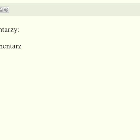
tarzy:
mentarz