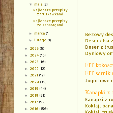
maja
(2)
▼
Najlepsze przepisy
z truskawkami
Najlepsze przepisy
ze szparagami
marca
(1)
Bezowy des
►
Deser chia 
lutego
(1)
►
Deser z tru
2025
(5)
►
Dyniowy om
2024
(16)
►
2023
(10)
►
FIT kokoso
2022
(12)
►
FIT sernik
2021
(12)
►
Jogurtowe c
2020
(35)
►
2019
(44)
►
Kanapki z 
2018
(51)
►
Kanapki z r
2017
(92)
►
Koktajl ba
2016
(150)
►
Koktajl tr