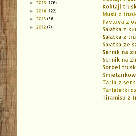
2015
(176)
►
Koktajl tru
2014
(122)
►
Musli z tru
2013
(36)
►
Pavlova z 
2012
(7)
►
Sałatka z k
Sałatka z t
Sałatka ze s
Sernik na z
Sernik na z
Sorbet tru
Śmietankowy
Tarta z ser
Tartaletki 
Tiramisu z 