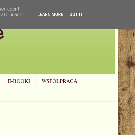
user-agent
erate usage
LEARN MORE
GOT IT
e
E-BOOKI
WSPÓŁPRACA