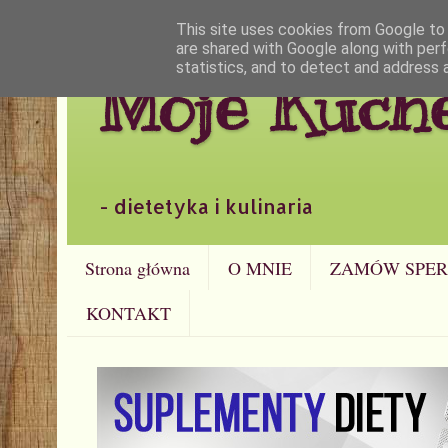
This site uses cookies from Google to d
are shared with Google along with perf
statistics, and to detect and address 
Moje Kuch
- dietetyka i kulinaria
Strona główna
O MNIE
ZAMÓW SPER
KONTAKT