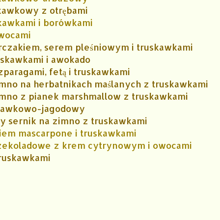
skawkowy z otrębami
skawkami i borówkami
owocami
urczakiem, serem pleśniowym i truskawkami
ruskawkami i awokado
zparagami, fetą i truskawkami
imno na herbatnikach maślanych z truskawkami
imno z pianek marshmallow z truskawkami
skawkowo-jagodowy
 sernik na zimno z truskawkami
kiem mascarpone i truskawkami
czekoladowe z krem cytrynowym i owocami
truskawkami