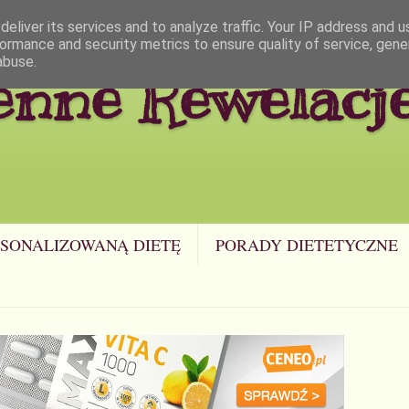
eliver its services and to analyze traffic. Your IP address and 
ormance and security metrics to ensure quality of service, gen
abuse.
enne Rewelacj
SONALIZOWANĄ DIETĘ
PORADY DIETETYCZNE