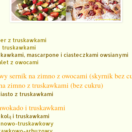
er z truskawkami
z truskawkami
skawkami, mascarpone i ciasteczkami owsianymi
let z owocami
wy sernik na zimno z owocami (skyrnik bez c
 na zimno z truskawkami (bez cukru)
iasto z truskawkami
awokado i truskawkami
ukolą i truskawkami
nanowo-truskawkowy
uskawkowo-arbuzowy