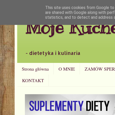
This site uses cookies from Google to d
are shared with Google along with perf
statistics, and to detect and address 
Moje Kuch
- dietetyka i kulinaria
Strona główna
O MNIE
ZAMÓW SPER
KONTAKT