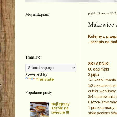
Mój instagram
piątek, 29 marca 2013
Makowiec z
Kolejny z przep
- przepis na m
Translate
SKŁADNIKI
80 dag mąki
Powered by
3 jajka
Translate
2/3 kostki masła
1/2 szklanki cuk
cukier waniliowy
Popularne posty
3/4 opakowania 
6 łyżek śmietan
Najlepszy
1 puszka masy 
sernik na
świecie !!!
słoik powideł śl