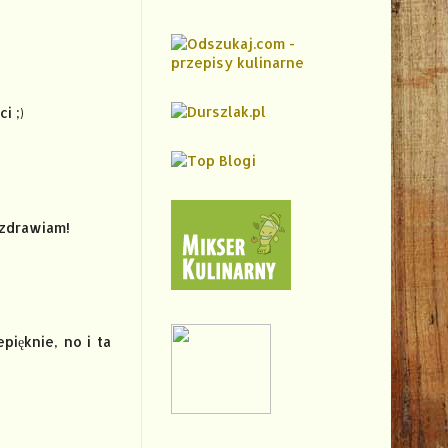
i ;)
ozdrawiam!
ięknie, no i ta