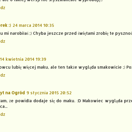
dz
rek :)
24 marca 2014 10:35
 mi narobiłaś ;) Chyba jeszcze przed świętami zrobię te pysznośc
dz
14 kwietnia 2014 19:39
cu lubię więcej maku, ale ten także wygląda smakowicie ;) P
dz
tyt na Ogród
9 stycznia 2015 20:52
łam, że powidła dodaje się do maku. :D Makowiec wygląda przep
a...
dz