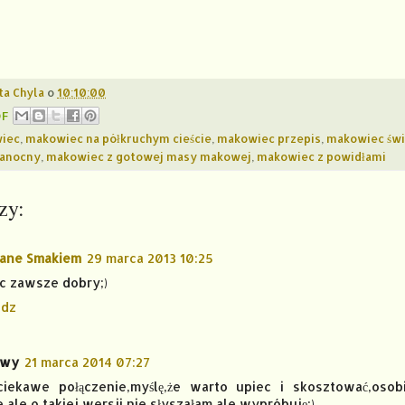
ta Chyla
o
10:10:00
DF
iec
,
makowiec na półkruchym cieście
,
makowiec przepis
,
makowiec świ
kanocny
,
makowiec z gotowej masy makowej
,
makowiec z powidłami
zy:
wane Smakiem
29 marca 2013 10:25
c zawsze dobry;)
dz
owy
21 marca 2014 07:27
iekawe połączenie,myślę,że warto upiec i skosztować,osob
ale o takiej wersji nie słyszałam,ale wypróbuję:)