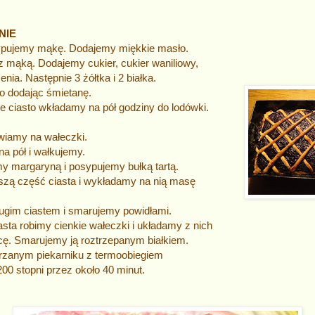
NIE
ypujemy mąkę. Dodajemy miękkie masło.
 mąką. Dodajemy cukier, cukier waniliowy,
nia. Następnie 3 żółtka i 2 białka.
o dodając śmietanę.
ne ciasto wkładamy na pół godziny do lodówki.
wiamy na wałeczki.
na pół i wałkujemy.
y margaryną i posypujemy bułką tartą.
szą część ciasta i wykładamy na nią masę
gim ciastem i smarujemy powidłami.
asta robimy cienkie wałeczki i układamy z nich
cę. Smarujemy ją roztrzepanym białkiem.
zanym piekarniku z termoobiegiem
00 stopni przez około 40 minut.