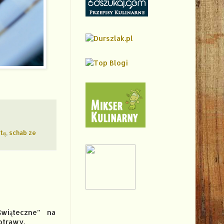
tą
,
schab ze
świąteczne” na
otrawy.