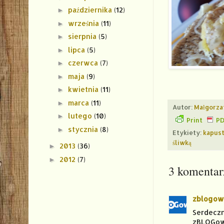
października
(12)
►
września
(11)
►
sierpnia
(5)
►
lipca
(5)
►
czerwca
(7)
►
maja
(9)
►
kwietnia
(11)
►
marca
(11)
►
Autor:
Małgorza
lutego
(10)
►
Print
P
stycznia
(8)
►
Etykiety:
kapust
śliwką
2013
(36)
►
2012
(7)
►
3 komentar
zblogow
Serdecz
zBLOGow