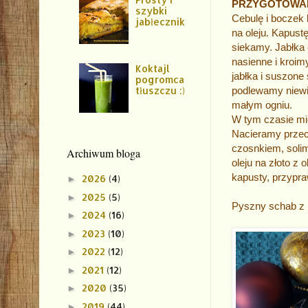
PRZYGOTOWA
szybki
Cebulę i boczek
jabłecznik
na oleju. Kapust
siekamy. Jabłka
nasienne i kroi
Koktajl
jabłka i suszone
pogromca
podlewamy niewie
tłuszczu :)
małym ogniu.
W tym czasie mię
Nacieramy przec
czosnkiem, soli
Archiwum bloga
oleju na złoto z
kapusty, przypr
2026
(4)
►
2025
(5)
►
Pyszny schab z k
2024
(16)
►
2023
(10)
►
2022
(12)
►
2021
(12)
►
2020
(35)
►
2019
(44)
►