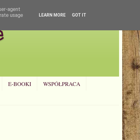
user-agent
erate usage
LEARN MORE
GOT IT
e
E-BOOKI
WSPÓŁPRACA