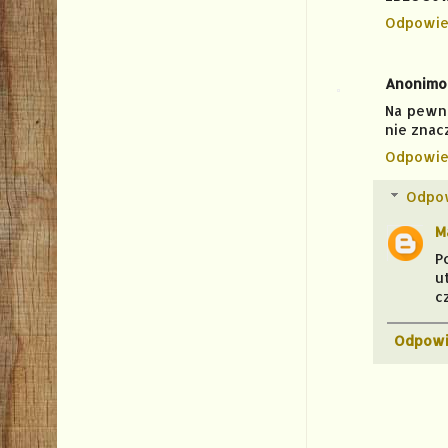
Odpowie
Anonim
Na pewno
nie znacz
Odpowie
Odpo
M
P
u
c
Odpowi