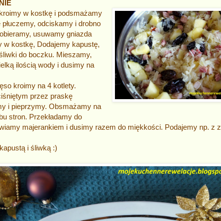
NIE
 kroimy w kostkę i podsmażamy
ę płuczemy, odciskamy i drobno
 obieramy, usuwamy gniazda
my w kostkę, Dodajemy kapustę,
 śliwki do boczku. Mieszamy,
lką ilością wody i dusimy na
so kroimy na 4 kotlety.
iśniętym przez praskę
my i pieprzymy. Obsmażamy na
 obu stron. Przekładamy do
awiamy majerankiem i dusimy razem do miękkości. Podajemy np. z 
apustą i śliwką :)