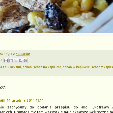
ta Chyla
o
10:00:00
DF
a ze śliwkami
,
schab
,
schab na kapuście
,
schab w kapuście
,
schab z kapus
ze:
ani
14 grudnia 2014 11:14
nie zachęcamy do dodania przepisu do akcji „Potrawy 
anych. Gromadzimy tam wszystkie najciekawsze świąteczne p