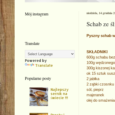
Mój instagram
niedziela, 14 grudnia 
Schab ze ś
Pyszny schab w 
Translate
SKŁADNIKI
600g schabu bez
Powered by
100g wędzonego
Translate
300g kiszonej k
ok 15 sztuk susz
Popularne posty
2 jabłka
2 ząbki czosnku
Najlepszy
sól, pieprz
sernik na
majeranek
świecie !!!
olej do smażenia
Prosty i