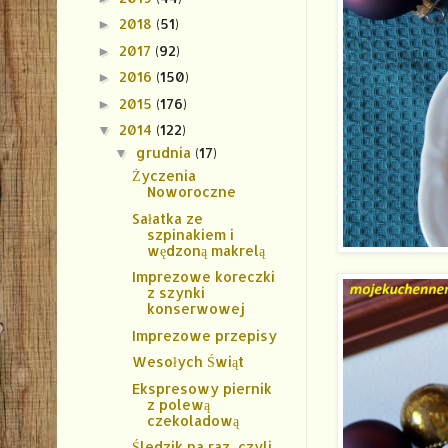
2018
(51)
►
2017
(92)
►
2016
(150)
►
2015
(176)
►
2014
(122)
▼
grudnia
(17)
▼
Życzenia
Noworoczne
Sałatka ze
szpinakiem i
wędzoną makrelą
Imprezowe koreczki
z szynki
konserwowej
Imprezowe przepisy
Wesołych Świąt
Ekspresowy piernik
z polewą
czekoladową
Śledzik na raz, czyli