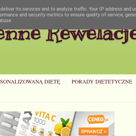
eliver its services and to analyze traffic. Your IP address and 
ormance and security metrics to ensure quality of service, gen
abuse.
enne Rewelacj
SONALIZOWANĄ DIETĘ
PORADY DIETETYCZNE