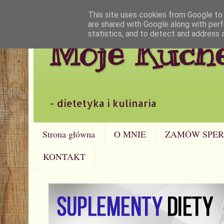
This site uses cookies from Google to d
are shared with Google along with perf
statistics, and to detect and address 
Moje Kuch
- dietetyka i kulinaria
Strona główna
O MNIE
ZAMÓW SPER
KONTAKT