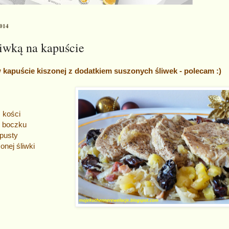
2014
liwką na kapuście
kapuście kiszonej z dodatkiem suszonych śliwek - polecam :)
 kości
 boczku
apusty
onej śliwki