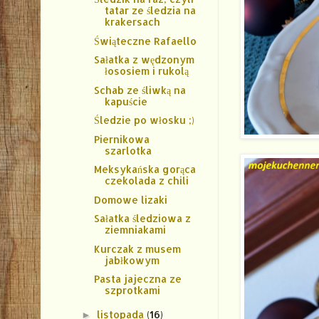
tatar ze śledzia na
krakersach
Świąteczne Rafaello
Sałatka z wędzonym
łososiem i rukolą
Schab ze śliwką na
kapuście
Śledzie po włosku ;)
Piernikowa
szarlotka
Meksykańska gorąca
czekolada z chili
Domowe lizaki
Sałatka śledziowa z
ziemniakami
Kurczak z musem
jabłkowym
Pasta jajeczna ze
szprotkami
listopada
(16)
►