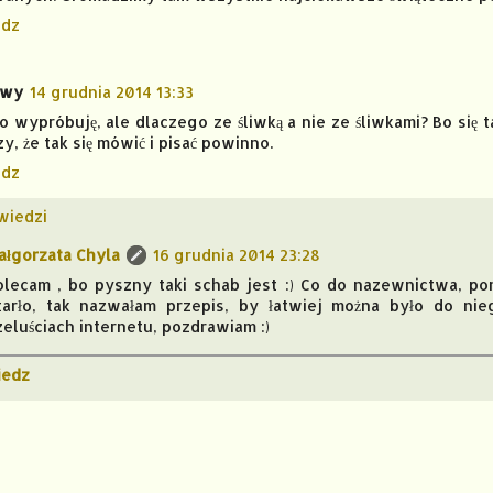
dz
owy
14 grudnia 2014 13:33
 wypróbuję, ale dlaczego ze śliwką a nie ze śliwkami? Bo się 
y, że tak się mówić i pisać powinno.
dz
wiedzi
ałgorzata Chyla
16 grudnia 2014 23:28
olecam , bo pyszny taki schab jest :) Co do nazewnictwa, pon
tarło, tak nazwałam przepis, by łatwiej można było do ni
zeluściach internetu, pozdrawiam :)
edz