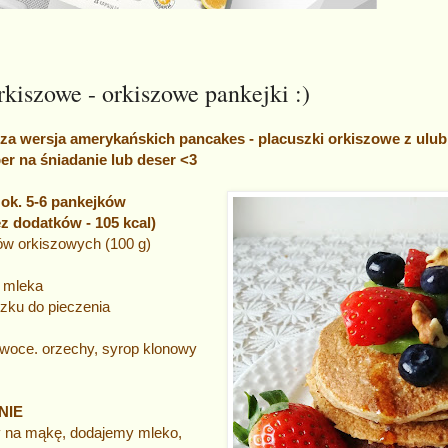
kiszowe - orkiszowe pankejki :)
za wersja amerykańskich pancakes - placuszki orkiszowe z ulu
er na śniadanie lub deser <3
ok. 5-6 pankejków
ez dodatków - 105 kcal)
ów orkiszowych (100 g)
 mleka
szku do pieczenia
owoce. orzechy, syrop klonowy
NIE
y na mąkę, dodajemy mleko,