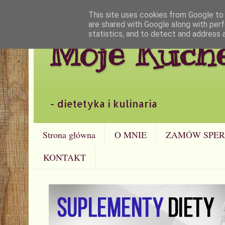
This site uses cookies from Google to d
are shared with Google along with perf
statistics, and to detect and address 
Moje Kuch
- dietetyka i kulinaria
Strona główna
O MNIE
ZAMÓW SPER
KONTAKT