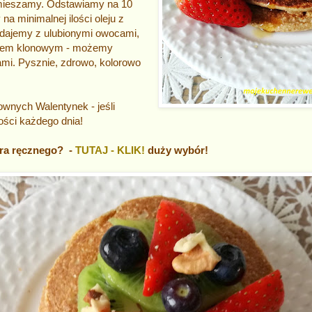
, mieszamy. Odstawiamy na 10
a minimalnej ilości oleju z
dajemy z ulubionymi owocami,
pem klonowym - możemy
mi. Pysznie, zdrowo, kolorowo
nych Walentynek - jeśli
łości każdego dnia!
ra ręcznego? -
TUTAJ - KLIK!
duży wybór!