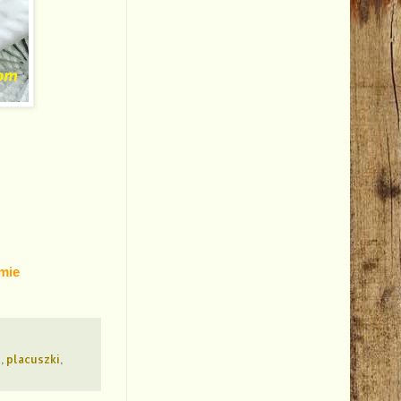
mie
i
,
placuszki
,