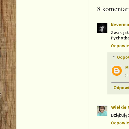
8 komentar
Nevermo
Zwał, jak
Pychotka
Odpowie
Odpo
M
:)
Odpowi
Wielkie 
Dziękuję 
Odpowie