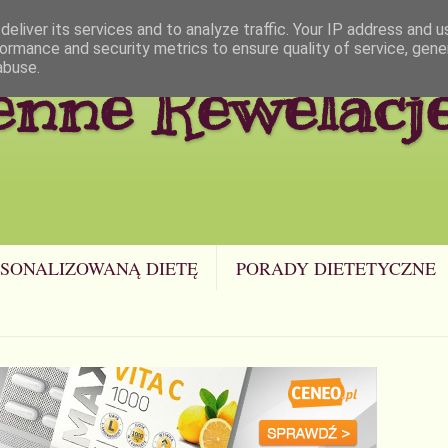
eliver its services and to analyze traffic. Your IP address and 
ormance and security metrics to ensure quality of service, gen
abuse.
enne Rewelacj
SONALIZOWANĄ DIETĘ
PORADY DIETETYCZNE