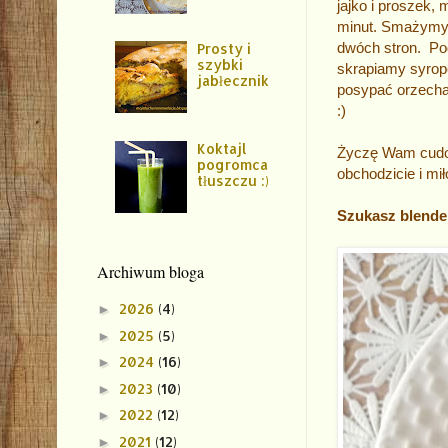
jajko i proszek
minut. Smażymy n
dwóch stron. Po
Prosty i
szybki
skrapiamy syro
jabłecznik
posypać orzecha
:)
Koktajl
Życzę Wam cudow
pogromca
obchodzicie i mi
tłuszczu :)
Szukasz blende
Archiwum bloga
2026
(4)
►
2025
(5)
►
2024
(16)
►
2023
(10)
►
2022
(12)
►
2021
(12)
►