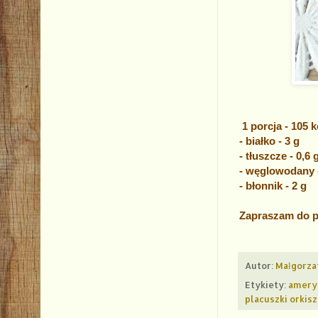
1 porcja - 105 k
- białko - 3 g
- tłuszcze - 0,6 
- węglowodany -
- błonnik - 2 g
Zapraszam do p
Autor:
Małgorza
Etykiety:
ameryk
placuszki orkis