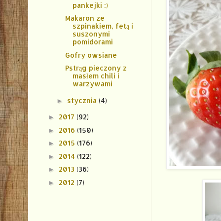
pankejki :)
Makaron ze
szpinakiem, fetą i
suszonymi
pomidorami
Gofry owsiane
Pstrąg pieczony z
masłem chili i
warzywami
stycznia
(4)
►
2017
(92)
►
2016
(150)
►
2015
(176)
►
2014
(122)
►
2013
(36)
►
2012
(7)
►