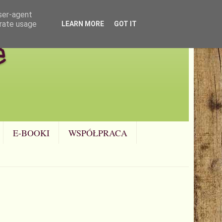
user-agent
erate usage
LEARN MORE
GOT IT
e
E-BOOKI
WSPÓŁPRACA