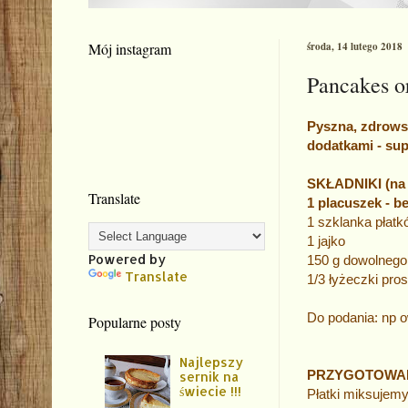
Mój instagram
środa, 14 lutego 2018
Pancakes or
Pyszna, zdrows
dodatkami - sup
SKŁADNIKI (na 
Translate
1 placuszek - b
1 szklanka płatk
1 jajko
Powered by
150 g dowolnego
Translate
1/3 łyżeczki pro
Do podania: np 
Popularne posty
Najlepszy
PRZYGOTOWA
sernik na
świecie !!!
Płatki miksujem