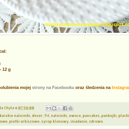
cal:
g
 12 g
olubienia mojej
strony na Facebooku
oraz śledzenia na
Instagra
ta Chyla
o
07:56:00
ańskie naleśniki
,
deser
,
fit
,
naleśniki
,
owoce
,
pancakes
,
pankejki
,
plack
zowe
,
płatki orkiszowe
,
syrop klonowy
,
śniadanie
,
zdrowo