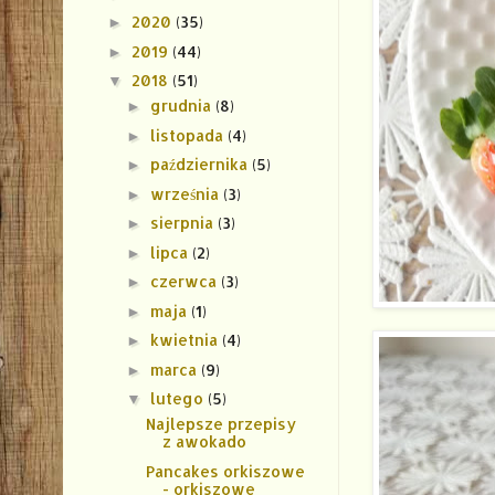
2020
(35)
►
2019
(44)
►
2018
(51)
▼
grudnia
(8)
►
listopada
(4)
►
października
(5)
►
września
(3)
►
sierpnia
(3)
►
lipca
(2)
►
czerwca
(3)
►
maja
(1)
►
kwietnia
(4)
►
marca
(9)
►
lutego
(5)
▼
Najlepsze przepisy
z awokado
Pancakes orkiszowe
- orkiszowe