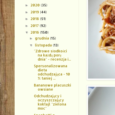
2020
(35)
►
2019
(44)
►
2018
(51)
►
2017
(92)
►
2016
(150)
▼
grudnia
(15)
►
listopada
(13)
▼
"Zdrowe słodkości
na każdą porę
dnia" - recenzja i...
Spersonalizowana
dieta
odchudzająca - 10
% taniej ...
Bananowe placuszki
owsiane
Odchudzający i
oczyszczający
koktajl "zielona
moc"