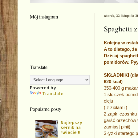
Mój instagram
wtorek, 22 listopada 2
Spaghetti 
Kolejny w ostat
A to dlatego, ż
Dzisiaj spaghet
pomidorów. Pyy
Translate
SKŁADNIKI (dla 
620 kcal)
Powered by
350-400 g makar
Translate
1 słoiczek pomi
oleju
( z ziołami )
Popularne posty
2 ząbki czosnku
garść orzechów 
Najlepszy
zamiast pinii)
sernik na
świecie !!!
3 łyżki startego