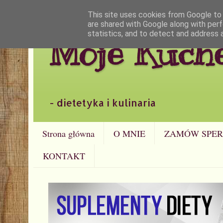
This site uses cookies from Google to d
are shared with Google along with perf
statistics, and to detect and address 
Moje Kuch
- dietetyka i kulinaria
Strona główna
O MNIE
ZAMÓW SPER
KONTAKT