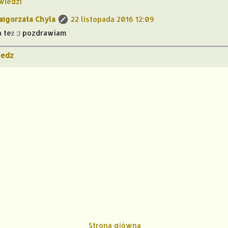
wiedzi
ałgorzata Chyla
22 listopada 2016 12:09
a też :) pozdrawiam
edz
Strona główna