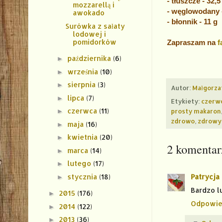
- tłuszcze - 32,5
mozzarellą i
- węglowodany -
awokado
- błonnik - 11 g
Surówka z sałaty
lodowej i
pomidorków
Zapraszam na
f
października
(6)
►
września
(10)
►
sierpnia
(3)
►
Autor:
Małgorza
lipca
(7)
►
Etykiety:
czerw
czerwca
(11)
prosty makaron
►
zdrowo
,
zdrowy
maja
(16)
►
kwietnia
(20)
►
2 komentar
marca
(14)
►
lutego
(17)
►
stycznia
(18)
Patrycja
►
Bardzo l
2015
(176)
►
Odpowie
2014
(122)
►
2013
(36)
►