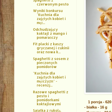
Spaghetti z
czerwonym pesto
Wyniki konkursu
"Kuchnia dla
zajętych kobiet i
męż...
Odchudzający
koktajl z mango i
pomarańczy
Fit placki z kaszy
gryczanej i cukinii
oraz nowa k...
Spaghetti z sosem z
pieczonych
pomidorów
"Kuchnia dla
zajętych kobiet i
mężczyzn" -
recenzj...
Razowe spaghetti z
pesto i
pomidorkami
1 porcja - 620
koktajlowymi
- białka - 16 g
Sałatka z rukolą,