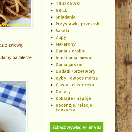
TRUSKAWKI
GRILL
Śniadania
Przystawki, przekąski
Sałatki
Zupy
Makarony
az z zalewą,
Dania z drobiu
damy na talerze
Inne dania mięsne
Dania jarskie
Dodatki/przetwory
Ryby i owoce morza
Ciasta i ciasteczka
Desery
Koktajle i napoje
Recenzje, relacje,
konkursy