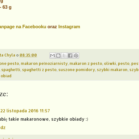
 g
 63 g
anpage na Facebooku
oraz
Instagram
ta Chyla
o
08:35:00
one pesto
,
makaron pełnoziarnisty
,
makaron z pesto
,
oliwki
,
pesto
,
pes
,
spaghetti
,
spaghetti z pesto
,
suszone pomidory
,
szybki makaron
,
szyb
 obiad
ze:
22 listopada 2016 11:57
ubię takie makaronowe, szybkie obiady :)
dz