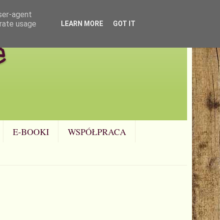
user-agent
erate usage
LEARN MORE
GOT IT
e
E-BOOKI
WSPÓŁPRACA