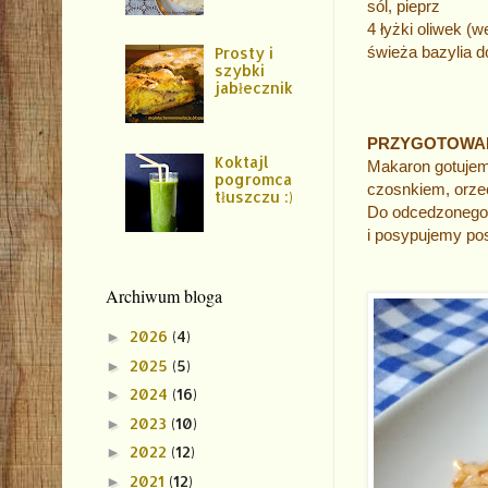
sól, pieprz
4 łyżki oliwek (
świeża bazylia d
Prosty i
szybki
jabłecznik
PRZYGOTOWA
Koktajl
Makaron gotujem
pogromca
czosnkiem, orze
tłuszczu :)
Do odcedzonego,
i posypujemy po
Archiwum bloga
2026
(4)
►
2025
(5)
►
2024
(16)
►
2023
(10)
►
2022
(12)
►
2021
(12)
►