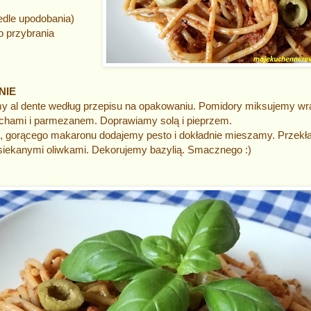
wedle upodobania)
o przybrania
NIE
y al dente według przepisu na opakowaniu. Pomidory miksujemy wr
chami i parmezanem. Doprawiamy solą i pieprzem.
 gorącego makaronu dodajemy pesto i dokładnie mieszamy. Przekła
siekanymi oliwkami. Dekorujemy bazylią. Smacznego :)