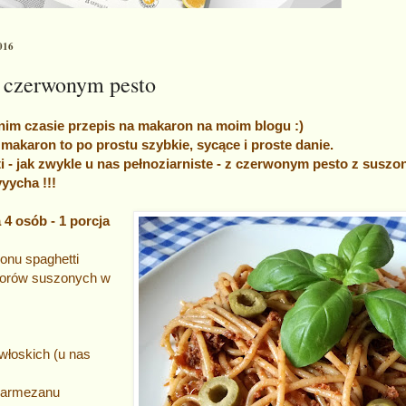
016
z czerwonym pesto
nim czasie przepis na makaron na moim blogu :)
e makaron to po prostu szybkie, sycące i proste danie.
ti - jak zwykle u nas pełnoziarniste - z czerwonym pesto z suszo
yycha !!!
4 osób - 1 porcja
onu spaghetti
dorów suszonych w
włoskich (u nas
 parmezanu