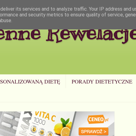
eliver its services and to analyze traffic. Your IP address and 
ormance and security metrics to ensure quality of service, gen
abuse.
enne Rewelacj
SONALIZOWANĄ DIETĘ
PORADY DIETETYCZNE