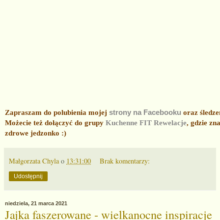
Zapraszam do polubienia mojej
strony na Facebooku
oraz śledze
Możecie też dołączyć do grupy
Kuchenne FIT Rewelacje
, gdzie zn
zdrowe jedzonko :)
Małgorzata Chyla
o
13:31:00
Brak komentarzy:
Udostępnij
niedziela, 21 marca 2021
Jajka faszerowane - wielkanocne inspiracje