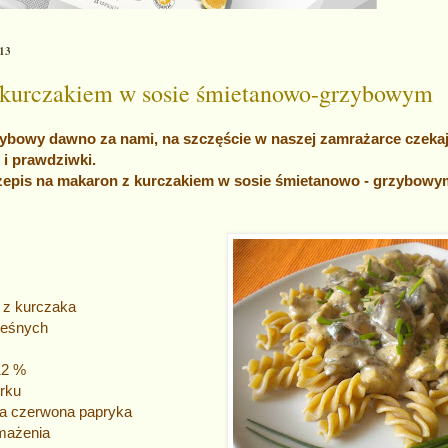
013
 kurczakiem w sosie śmietanowo-grzybowym
ybowy dawno za nami, na szczęście w naszej zamrażarce czeka
 i prawdziwki.
rzepis na makaron z kurczakiem w sosie śmietanowo - grzybowy
 z kurczaka
 leśnych
12 %
rku
dka czerwona papryka
smażenia