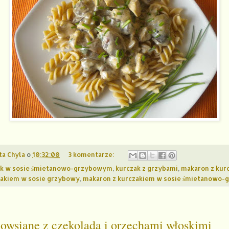
ta Chyla
o
10:32:00
3 komentarze:
ak w sosie śmietanowo-grzybowym
,
kurczak z grzybami
,
makaron z kur
zakiem w sosie grzybowy
,
makaron z kurczakiem w sosie śmietanowo
 owsiane z czekoladą i orzechami włoskimi