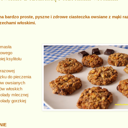
 na bardzo proste, pyszne i zdrowe ciasteczka owsiane z mąki r
rzechami włoskimi.
ŁADNIKI
 masła
ązowego
iej ksylitolu
 razowej
szku do pieczenia
ków owsianych
hów włoskich
ekolady mlecznej
kolady gorzkiej
NIE