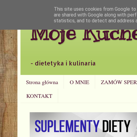
This site uses cookies from Google to d
are shared with Google along with perf
statistics, and to detect and address 
Moje Kuch
- dietetyka i kulinaria
Strona główna
O MNIE
ZAMÓW SPER
KONTAKT