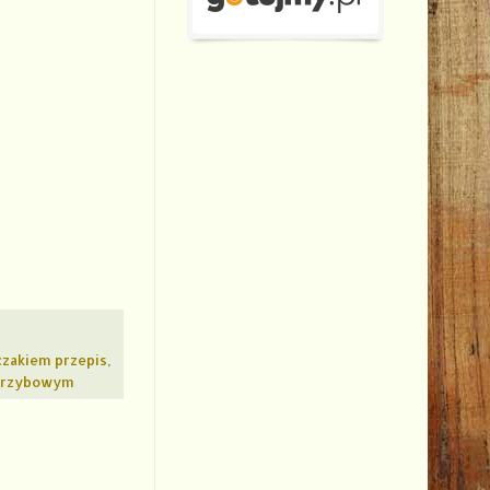
czakiem przepis
,
-grzybowym