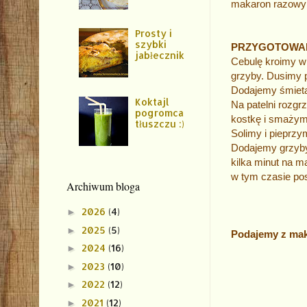
makaron razowy
Prosty i
szybki
PRZYGOTOWA
jabłecznik
Cebulę kroimy w
grzyby.
Dusimy p
Dodajemy śmieta
Koktajl
Na patelni rozg
pogromca
kostkę i smażym
tłuszczu :)
Solimy i pieprz
Dodajemy grzyby
kilka minut na m
w tym czasie po
Archiwum bloga
2026
(4)
►
2025
(5)
►
Podajemy z mak
2024
(16)
►
2023
(10)
►
2022
(12)
►
2021
(12)
►