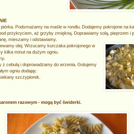
NIE
 piórka. Podsmażamy na maśle w rondlu. Dodajemy pokrojone na ka
od przykryciem, aż grzyby zmiękną. Doprawiamy solą, pieprzem i 
nę, mieszamy i odstawiamy.
rzewamy olej. Wrzucamy kurczaka pokrojonego w
y kilka minut na dużym ogniu.
ymy.
 z cebulą i doprowadzamy do wrzenia. Gotujemy
ałym ogniu dodając
siekany szczypiorek.
aronem razowym - mogą być świderki.