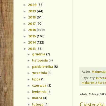
2020
(35)
►
2019
(44)
►
2018
(51)
►
2017
(92)
►
2016
(150)
►
2015
(176)
►
2014
(122)
►
2013
(36)
▼
grudnia
(7)
►
listopada
(4)
►
października
(5)
►
Autor:
Małgorza
września
(3)
►
Etykiety:
kurcz
lipca
(1)
►
makaron z kurc
czerwca
(3)
►
kwietnia
(3)
►
sobota, 23 lutego 2013
marca
(4)
►
Ciasteczka
lutego
(4)
▼