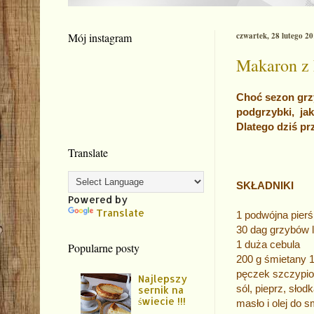
Mój instagram
czwartek, 28 lutego 2
Makaron z
Choć sezon grz
podgrzybki,
jak
Dlatego dziś p
Translate
SKŁADNIKI
Powered by
Translate
1 podwójna pierś
30 dag grzybów
1 duża cebula
Popularne posty
200 g śmietany 
pęczek szczypio
Najlepszy
sól, pieprz, sło
sernik na
świecie !!!
masło i olej do 