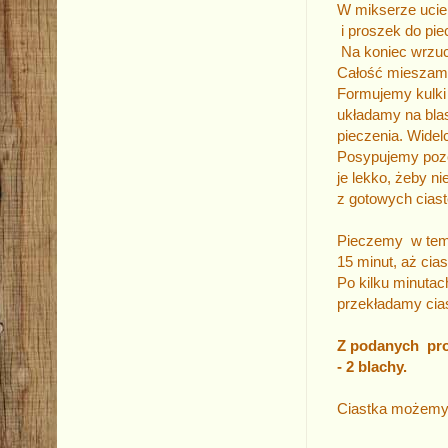
W mikserze ucie
i proszek do pie
Na koniec wrzuc
Całość mieszamy
Formujemy kulki 
układamy na bla
pieczenia. Wide
Posypujemy pozo
je lekko, żeby 
z gotowych ciast
Pieczemy w temp
15 minut, aż cia
Po kilku minutac
przekładamy cias
Z podanych pro
- 2 blachy.
Ciastka możemy 