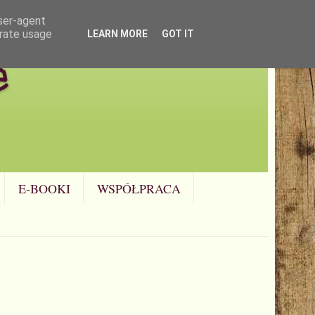
user-agent
erate usage
LEARN MORE
GOT IT
e
E-BOOKI
WSPÓŁPRACA