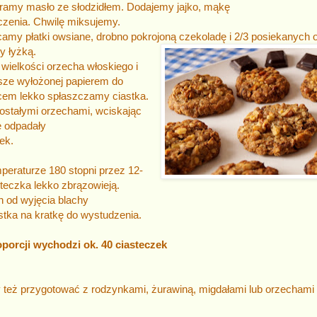
ramy masło ze słodzidłem. Dodajemy jajko, mąkę
czenia.
Chwilę miksujemy.
amy płatki owsiane, drobno pokrojoną czekoladę
i
2/3
posiekanych 
 łyżką.
wielkości orzecha włoskiego i
sze wyłożonej papierem do
lcem lekko spłaszczamy ciastka.
stałymi orzechami, wciskając
nie odpadały
ek.
eraturze 180 stopni
przez 12-
steczka lekko zbrązowieją.
h od wyjęcia blachy
tka na kratkę do wyst
udzenia.
porcji wychodzi ok. 40 ciasteczek
też przygotować z rodzynkami, żurawiną, migdałami lub orzechami