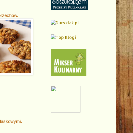
orzechów.
 laskowymi.