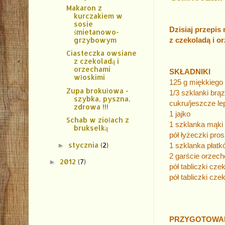
Makaron z
kurczakiem w
sosie
Dzisiaj przepis
śmietanowo-
grzybowym
z czekoladą
i o
Ciasteczka owsiane
z czekoladą i
orzechami
SK
włoskimi
125 g miękkiego
Zupa brokułowa -
1/3 szklanki br
szybka, pyszna,
cukru/jeszcze lep
zdrowa !!!
1 jajko
Schab w ziołach z
1 szklanka mąki
brukselką
pół łyżeczki pro
stycznia
(2)
►
1 szklanka płat
2 garście orzec
2012
(7)
►
pół tabliczki cz
pół tabliczki cze
PRZYGOTOWA