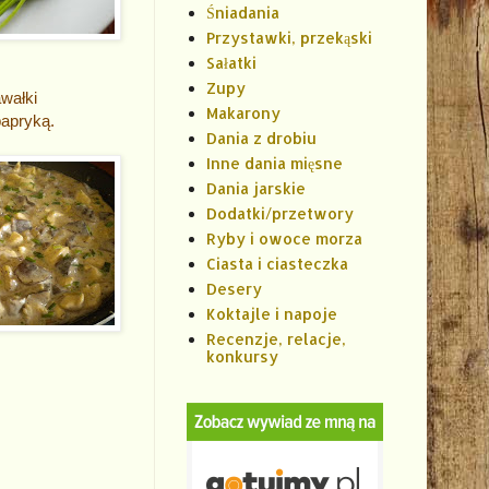
Śniadania
Przystawki, przekąski
Sałatki
Zupy
wałki
Makarony
papryką.
Dania z drobiu
Inne dania mięsne
Dania jarskie
Dodatki/przetwory
Ryby i owoce morza
Ciasta i ciasteczka
Desery
Koktajle i napoje
Recenzje, relacje,
konkursy