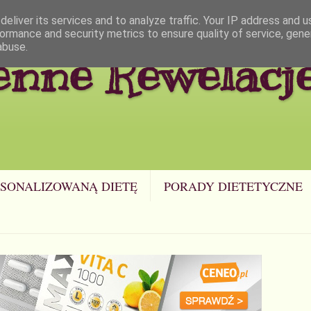
eliver its services and to analyze traffic. Your IP address and 
ormance and security metrics to ensure quality of service, gen
abuse.
enne Rewelacj
SONALIZOWANĄ DIETĘ
PORADY DIETETYCZNE