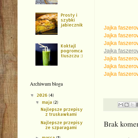
Prosty i
szybki
jabłecznik
Jajka faszer
Jajka faszer
Jajka faszer
Koktajl
Jajka faszer
pogromca
tłuszczu :)
Jajka faszer
Jajka faszer
Jajka faszer
Archiwum bloga
2026
(4)
▼
maja
(2)
▼
Najlepsze przepisy
z truskawkami
Brak komen
Najlepsze przepisy
ze szparagami
marca
(1)
►