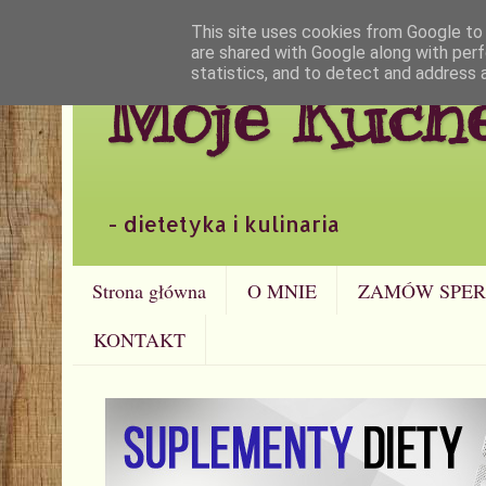
This site uses cookies from Google to d
are shared with Google along with perf
statistics, and to detect and address 
Moje Kuch
- dietetyka i kulinaria
Strona główna
O MNIE
ZAMÓW SPER
KONTAKT