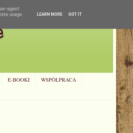
user-agent
erate usage
LEARN MORE
GOT IT
e
E-BOOKI
WSPÓŁPRACA