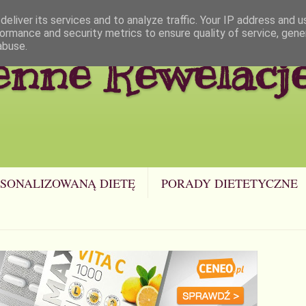
eliver its services and to analyze traffic. Your IP address and 
ormance and security metrics to ensure quality of service, gen
abuse.
enne Rewelacj
SONALIZOWANĄ DIETĘ
PORADY DIETETYCZNE