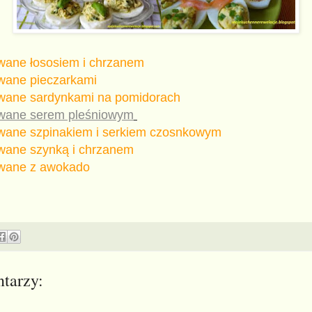
owane łososiem i chrzanem
owane pieczarkami
owane sardynkami na pomidorach
owane serem pleśniowym
owane szpinakiem i serkiem czosnkowym
owane szynką i chrzanem
owane z awokado
tarzy: