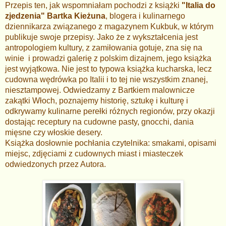
Przepis ten, jak wspomniałam pochodzi z książki
"Italia do
zjedzenia" Bartka Kieżuna
, blogera i kulinarnego
dziennikarza związanego z magazynem Kukbuk, w którym
publikuje swoje przepisy. Jako że z wykształcenia jest
antropologiem kultury, z zamiłowania gotuje, zna się na
winie i prowadzi galerię z polskim dizajnem, jego książka
jest wyjątkowa. Nie jest to typowa książka kucharska, lecz
cudowna wędrówka po Italii i to tej nie wszystkim znanej,
niesztampowej. Odwiedzamy z Bartkiem malownicze
zakątki Włoch, poznajemy historię, sztukę i kulturę i
odkrywamy kulinarne perełki różnych regionów, przy okazji
dostając receptury na cudowne pasty, gnocchi, dania
mięsne czy włoskie desery.
Książka dosłownie pochłania czytelnika: smakami, opisami
miejsc, zdjęciami z cudownych miast i miasteczek
odwiedzonych przez Autora.