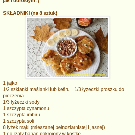
jak i dorosłym :)
SKŁADNIKI (na 8 sztuk)
1 jajko
1/2 szklanki maślanki lub kefiru 1/3 ł
yżeczki proszku do
pieczenia
1/3 łyżeczki sody
1 szczypta cynamonu
1 szczypta imbiru
1 szczypta soli
8 łyżek mąki (mieszanej pełnoziarnistej i jasnej)
1 dojrzały banan pokrojony w kostkę