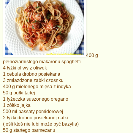
400 g
pełnoziarnistego makaronu spaghetti
4 łyżki oliwy z oliwek
1 cebula drobno posiekana
3 zmiażdżone ząbki czosnku
400 g mielonego mięsa z indyka
50 g bułki tartej
1 łyżeczka suszonego oregano
1 żółtko jajka
500 ml passaty pomidorowej
2 łyżki drobno posiekanej natki
(jeśli ktoś nie lubi może być bazylia)
50 g startego parmezanu