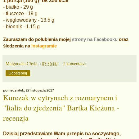
1 porcja (100 g)- ok 350 kcal
- białko - 29 g
- tłuszcze - 19 g
- węglowodany - 13.5 g
- błonnik - 1.15 g
Zapraszam do polubienia mojej
strony na Facebooku
oraz
śledzenia na
Instagramie
Małgorzata Chyla
o
07:36:00
1 komentarz:
Udostępnij
poniedziałek, 27 listopada 2017
Kurczak w cytrynach z rozmarynem i
"Italia do zjedzenia" Bartka Kieżuna -
recenzja
Dzisiaj przedstawiam Wam przepis na soczystego,