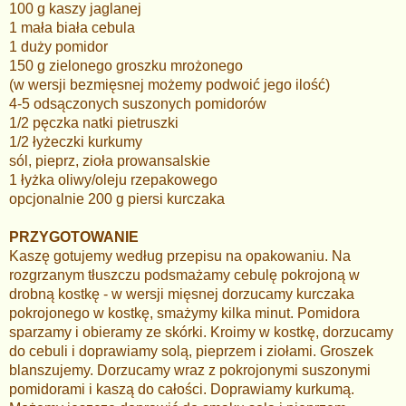
100 g kaszy jaglanej
1 mała biała cebula
1 duży pomidor
150 g zielonego groszku mrożonego
(w wersji bezmięsnej możemy podwoić jego ilość)
4-5 odsączonych suszonych pomidorów
1/2 pęczka natki pietruszki
1/2 łyżeczki kurkumy
sól, pieprz, zioła prowansalskie
1 łyżka oliwy/oleju rzepakowego
opcjonalnie 200 g piersi kurczaka
PRZYGOTOWANIE
Kaszę gotujemy według przepisu na opakowaniu. Na
rozgrzanym tłuszczu podsmażamy cebulę pokrojoną w
drobną kostkę - w wersji mięsnej dorzucamy kurczaka
pokrojonego w kostkę, smażymy kilka minut. Pomidora
sparzamy i obieramy ze skórki. Kroimy w kostkę, dorzucamy
do cebuli i doprawiamy solą, pieprzem i ziołami. Groszek
blanszujemy. Dorzucamy wraz z pokrojonymi suszonymi
pomidorami i kaszą do całości. Doprawiamy kurkumą.