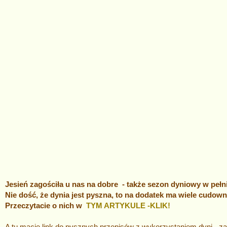
Jesień zagościła u nas na dobre - także sezon dyniowy w pełn
Nie dość, że dynia jest pyszna, to na dodatek ma wiele cudow
Przeczytacie o nich w
TYM ARTYKULE -KLIK!
A tu macie link do pysznych przepisów z wykorzystaniem dyni - za