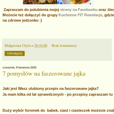
Zapraszam do polubienia mojej
strony na Facebooku
oraz śle
Możecie też dołączyć do grupy
Kuchenne FIT Rewelacje
, gdzi
na zdrowe jedzonko :)
Małgorzata Chyla
o
20:16:00
Brak komentarzy:
Udostępnij
czwartek, 9 kwietnia 2020
7 pomysłów na faszerowane jajka
Jaki jest Wasz ulubiony przepis na faszerowane jajka?
Ja mam kilka od lat sprawdzonych - po przepisy zapraszam tu
Duży wybór foremek do babek, ciast i ciasteczek możecie zna