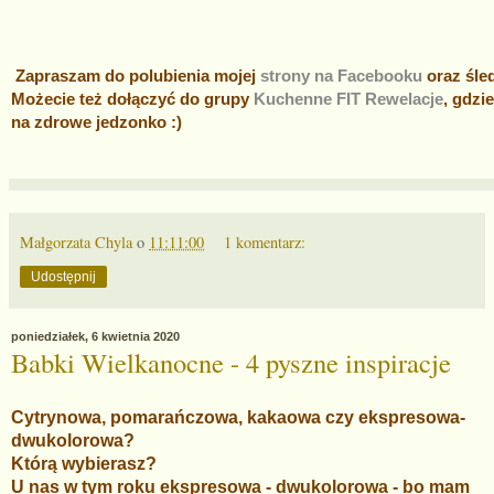
Zapraszam do polubienia mojej
strony na Facebooku
oraz śle
Możecie też dołączyć do grupy
Kuchenne FIT Rewelacje
, gdzi
na zdrowe jedzonko :)
Małgorzata Chyla
o
11:11:00
1 komentarz:
Udostępnij
poniedziałek, 6 kwietnia 2020
Babki Wielkanocne - 4 pyszne inspiracje
Cytrynowa, pomarańczowa, kakaowa czy ekspresowa-
dwukolorowa?
Którą wybierasz?
U nas w tym roku ekspresowa - dwukolorowa - bo mam