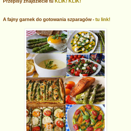
Przepisy znajdziecie tu
KLIK! KLIK!
A fajny garnek do gotowania szparagów -
tu link!