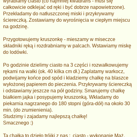
wyrabiamy ciasto (co najmniej kwadrans - musi się
całkowicie odklejać od ręki i być dobrze napowietrzone).
Przekładamy do natłuszczonej miski i przykrywamy
ściereczką. Zostawiamy do wyrośnięcia w ciepłym miejscu
na godzinę.
Przygotowujemy kruszonkę - mieszamy w miseczce
składniki ręką i rozdrabniamy w palcach. Wstawiamy miskę
do lodówki.
Po godzinie dzielimy ciasto na 3 części i rozwałkowujemy
rękami na wałki (ok. 40 kilka cm dł.) Zaplatamy warkocz,
podwijamy końce pod spód i kładziemy chałkę na blaszce
wyłożonej papierem do pieczenia. Przykrywamy ściereczką
i odstawiamy jeszcze na pół godziny. Smarujemy chałkę
białkiem jajka i posypujemy kruszonką. Wkładamy do
piekarnia nagrzanego do 180 stopni (góra-dół) na około 30
min. (do zrumienienia).
Studzimy i zajadamy najlepszą chałkę!
Smacznego :)
Ta chałka to dzieło trójki z nas : ciasto - wykonanie Mąż,