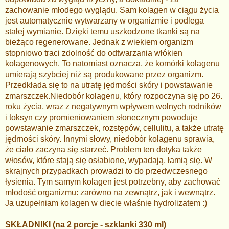
zachowanie młodego wyglądu. Sam kolagen w ciągu życia
jest automatycznie wytwarzany w organizmie i podlega
stałej wymianie. Dzięki temu uszkodzone tkanki są na
bieżąco regenerowane. Jednak z wiekiem organizm
stopniowo traci zdolność do odtwarzania włókien
kolagenowych. To natomiast oznacza, że komórki kolagenu
umierają szybciej niż są produkowane przez organizm.
Przedkłada się to na utratę jędrności skóry i powstawanie
zmarszczek.Niedobór kolagenu, który rozpoczyna się po 26.
roku życia, wraz z negatywnym wpływem wolnych rodników
i toksyn czy promieniowaniem słonecznym powoduje
powstawanie zmarszczek, rozstępów, cellulitu, a także utratę
jędrności skóry. Innymi słowy, niedobór kolagenu sprawia,
że ciało zaczyna się starzeć. Problem ten dotyka także
włosów, które stają się osłabione, wypadają, łamią się. W
skrajnych przypadkach prowadzi to do przedwczesnego
łysienia. Tym samym kolagen jest potrzebny, aby zachować
młodość organizmu: zarówno na zewnątrz, jak i wewnątrz.
Ja uzupełniam kolagen w diecie właśnie hydrolizatem :)
SKŁADNIKI (na 2 porcje - szklanki 330 ml)