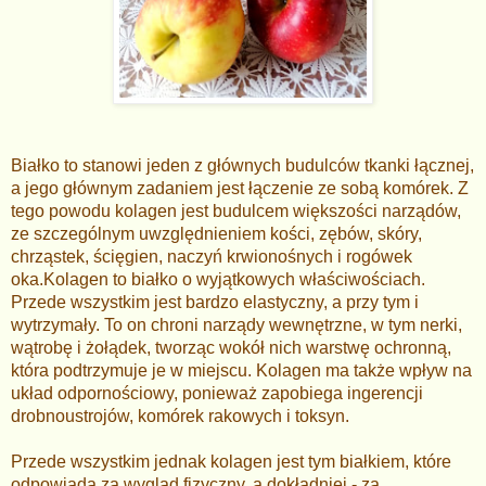
Białko to stanowi jeden z głównych budulców tkanki łącznej,
a jego głównym zadaniem jest łączenie ze sobą komórek. Z
tego powodu kolagen jest budulcem większości narządów,
ze szczególnym uwzględnieniem kości, zębów, skóry,
chrząstek, ścięgien, naczyń krwionośnych i rogówek
oka.Kolagen to białko o wyjątkowych właściwościach.
Przede wszystkim jest bardzo elastyczny, a przy tym i
wytrzymały. To on chroni narządy wewnętrzne, w tym nerki,
wątrobę i żołądek, tworząc wokół nich warstwę ochronną,
która podtrzymuje je w miejscu. Kolagen ma także wpływ na
układ odpornościowy, ponieważ zapobiega ingerencji
drobnoustrojów, komórek rakowych i toksyn.
Przede wszystkim jednak kolagen jest tym białkiem, które
odpowiada za wygląd fizyczny, a dokładniej - za