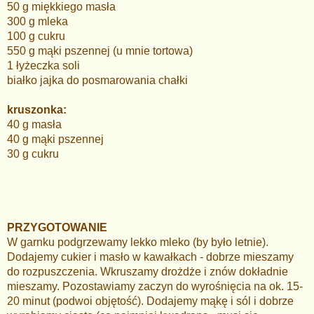
50 g miękkiego masła
300 g mleka
100 g cukru
550 g mąki pszennej (u mnie tortowa)
1 łyżeczka soli
białko jajka do posmarowania chałki
kruszonka:
40 g masła
40 g mąki pszennej
30 g cukru
PRZYGOTOWANIE
W garnku podgrzewamy lekko mleko (by było letnie).
Dodajemy cukier i masło w kawałkach - dobrze mieszamy
do rozpuszczenia. Wkruszamy drożdże i znów dokładnie
mieszamy. Pozostawiamy zaczyn do wyrośnięcia na ok. 15-
20 minut (podwoi objętość). Dodajemy mąkę i sól i dobrze