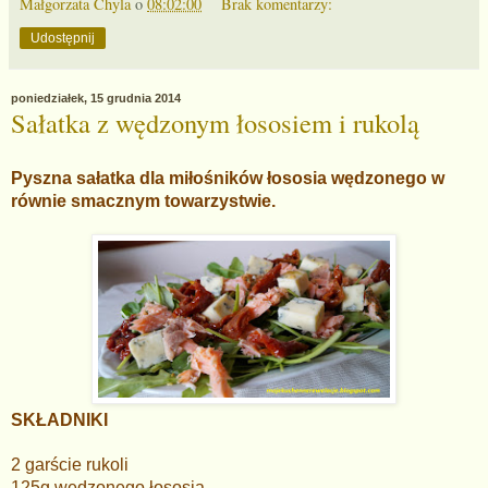
Małgorzata Chyla
o
08:02:00
Brak komentarzy:
Udostępnij
poniedziałek, 15 grudnia 2014
Sałatka z wędzonym łososiem i rukolą
Pyszna sałatka dla miłośników łososia wędzonego w
równie smacznym towarzystwie.
SKŁADNIKI
2 garście rukoli
125g wędzonego łososia