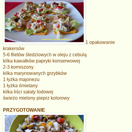
1 opakowanie
krakersów
5-6 filetów śledziowych w oleju z cebulą
kilka kawałków papryki konserwowej
2-3 korniszony
kilka marynowanych grzybków
1 łyżka majonezu
1 łyżka śmietany
kilka liści sałaty lodowej
świeżo mielony pieprz kolorowy
PRZYGOTOWANIE