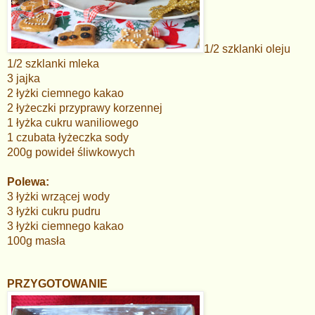
1/2 szklanki oleju
1/2 szklanki mleka
3 jajka
2 łyżki ciemnego kakao
2 łyżeczki przyprawy korzennej
1 łyżka cukru waniliowego
1 czubata łyżeczka sody
200g powideł śliwkowych
Polewa:
3 łyżki wrzącej wody
3 łyżki cukru pudru
3 łyżki ciemnego kakao
100g masła
PRZYGOTOWANIE