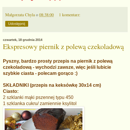
Małgorzata Chyla
o
08:38:00
1 komentarz:
Udostępnij
czwartek, 18 grudnia 2014
Ekspresowy piernik z polewą czekoladową
Pyszny, bardzo prosty przepis na piernik z polewą
czekoladową - wychodzi zawsze, więc jeśli lubicie
szybkie ciasta - polecam gorąco :)
SKŁADNIKI (przepis na keksówkę
30x1
4 cm)
Ciasto:
2 szklanki mąki pszennej typu 450
1 szklanka cukru/ zamiennie ksylitol