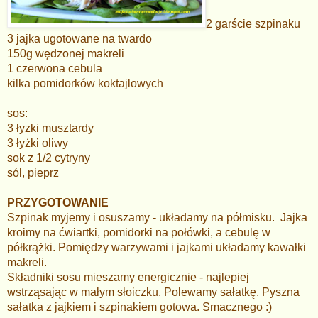
2 garście szpinaku
3 jajka ugotowane na twardo
150g wędzonej makreli
1 czerwona cebula
kilka pomidorków koktajlowych
sos:
3 łyzki musztardy
3 łyżki oliwy
sok z 1/2 cytryny
sól, pieprz
PRZYGOTOWANIE
Szpinak myjemy i osuszamy - układamy na półmisku. Jajka
kroimy na ćwiartki, pomidorki na połówki, a cebulę w
półkrążki. Pomiędzy warzywami i jajkami układamy kawałki
makreli.
Składniki sosu mieszamy energicznie - najlepiej
wstrząsając w małym słoiczku. Polewamy sałatkę. Pyszna
sałatka z jajkiem i szpinakiem gotowa. Smacznego :)