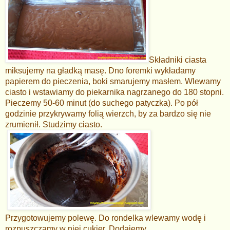
Składniki ciasta
miksujemy
na gładką masę. Dno foremki wykładamy
papierem do pieczenia, boki smarujemy masłem. Wlewamy
ciasto i wstawiamy do piekarnika nagrzanego do 180 stopni.
Pieczemy 50-60 minut (do suchego patyczka). Po pół
godzinie przykrywamy folią wierzch, by za bardzo się nie
zrumienił. Studzimy ciasto.
Przygotowujemy polewę. Do rondelka wlewamy wodę i
rozpuszczamy w niej cukier. Dodajemy