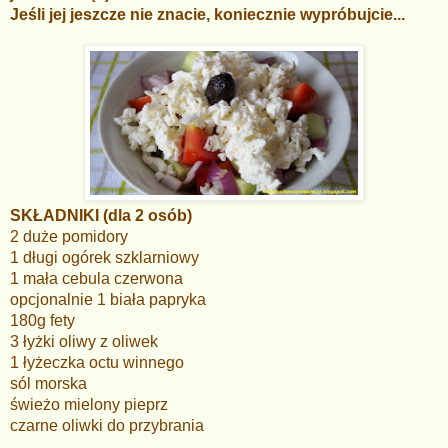
Jeśli jej jeszcze nie znacie, koniecznie wypróbujcie...
SKŁADNIKI (dla 2 osób)
2 duże pomidory
1 długi ogórek szklarniowy
1 mała cebula czerwona
opcjonalnie 1 biała papryka
180g fety
3 łyżki oliwy z oliwek
1 łyżeczka octu winnego
sól morska
świeżo mielony pieprz
czarne oliwki do przybrania