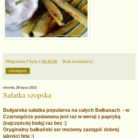
Małgorzata Chyla
o
08:46:00
Brak komentarzy:
Udostępnij
wtorek, 28 lipca 2015
Sałatka szopska
Bułgarska sałatka popularna na całych Bałkanach - w
Czarnogórze podawana jest raz w wersji z papryką
(najczęściej białą) raz bez :)
Oryginalny bałkański ser możemy zastąpić dobrej
jakości fetą :)