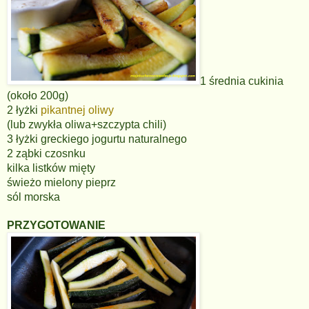
1 średnia cukinia
(około 200g)
2 łyżki
pikantnej oliwy
(lub zwykła oliwa+szczypta chili)
3 łyżki greckiego jogurtu naturalnego
2 ząbki czosnku
kilka listków mięty
świeżo mielony pieprz
sól morska
PRZYGOTOWANIE