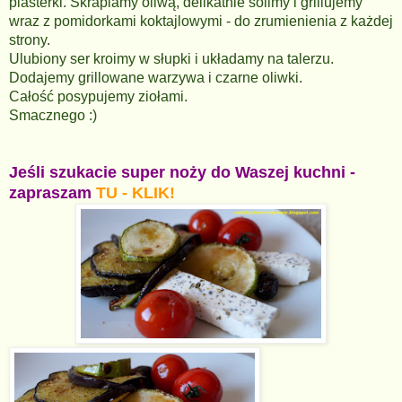
plasterki. Skrapiamy oliwą, delikatnie solimy i grillujemy
wraz z pomidorkami koktajlowymi - do zrumienienia z każdej
strony.
Ulubiony ser kroimy w słupki i układamy na talerzu.
Dodajemy grillowane warzywa i czarne oliwki.
Całość posypujemy ziołami.
Smacznego :)
Jeśli szukacie super noży do Waszej kuchni -
zapraszam
TU - KLIK!