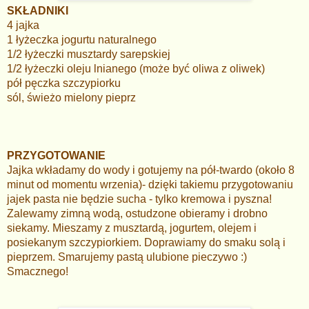
SKŁADNIKI
4 jajka
1 łyżeczka jogurtu naturalnego
1/2 łyżeczki musztardy sarepskiej
1/2 łyżeczki oleju lnianego (może być oliwa z oliwek)
pół pęczka szczypiorku
sól, świeżo mielony pieprz
PRZYGOTOWANIE
Jajka wkładamy do wody i gotujemy na pół-twardo (około 8
minut od momentu wrzenia)- dzięki takiemu przygotowaniu
jajek pasta nie będzie sucha - tylko kremowa i pyszna!
Zalewamy zimną wodą, ostudzone obieramy i drobno
siekamy. Mieszamy z musztardą, jogurtem, olejem i
posiekanym szczypiorkiem. Doprawiamy do smaku solą i
pieprzem. Smarujemy pastą ulubione pieczywo :)
Smacznego!