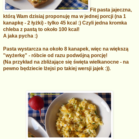
Fit pasta jajeczna,
którą Wam dzisiaj proponuję ma w jednej porcji (na 1
kanapkę - 2 łyżki) - tylko 45 kcal :) Czyli jedna kromka
chleba z pastą to około 100 kcal!
A jaka pycha :)
Pasta wystarcza na około 8 kanapek, więc na większą
"wyżerkę" - róbcie od razu podwójną porcję!
(Na przykład na zbliżające się święta wielkanocne - na
pewno będziecie lżejsi po takiej wersji jajek :)).