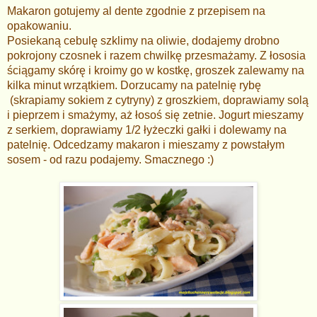
Makaron gotujemy al dente zgodnie z przepisem na
opakowaniu.
Posiekaną cebulę szklimy na oliwie, dodajemy drobno
pokrojony czosnek i razem chwilkę przesmażamy. Z łososia
ściągamy skórę i kroimy go w kostkę, groszek zalewamy na
kilka minut wrzątkiem. Dorzucamy na patelnię rybę
(skrapiamy sokiem z cytryny) z groszkiem, doprawiamy solą
i pieprzem i smażymy, aż łosoś się zetnie. Jogurt mieszamy
z serkiem, doprawiamy 1/2 łyżeczki gałki i dolewamy na
patelnię. Odcedzamy makaron i mieszamy z powstałym
sosem - od razu podajemy. Smacznego :)