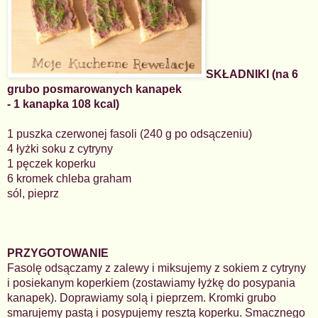
SKŁADNIKI (na 6
grubo posmarowanych kanapek
- 1 kanapka 108 kcal)
1 puszka czerwonej fasoli (240 g po odsączeniu)
4 łyżki soku z cytryny
1 pęczek koperku
6 kromek chleba graham
sól, pieprz
PRZYGOTOWANIE
Fasolę odsączamy z zalewy i miksujemy z sokiem z cytryny
i posiekanym koperkiem (zostawiamy łyżkę do posypania
kanapek). Doprawiamy solą i pieprzem. Kromki grubo
smarujemy pastą i posypujemy resztą koperku. Smacznego