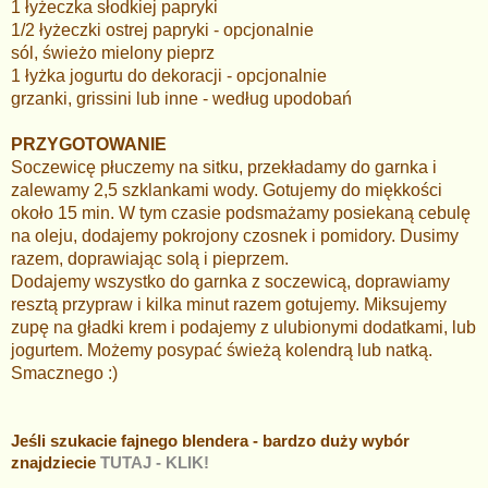
1 łyżeczka słodkiej papryki
1/2 łyżeczki ostrej papryki - opcjonalnie
sól, świeżo mielony pieprz
1 łyżka jogurtu do dekoracji - opcjonalnie
grzanki, grissini lub inne - według upodobań
PRZYGOTOWANIE
Soczewicę płuczemy na sitku, przekładamy do garnka i
zalewamy 2,5 szklankami wody. Gotujemy do miękkości
około 15 min. W tym czasie podsmażamy posiekaną cebulę
na oleju, dodajemy pokrojony czosnek i pomidory. Dusimy
razem, doprawiając solą i pieprzem.
Dodajemy wszystko do garnka z soczewicą, doprawiamy
resztą przypraw i kilka minut razem gotujemy. Miksujemy
zupę na gładki krem i podajemy z ulubionymi dodatkami, lub
jogurtem. Możemy posypać świeżą kolendrą lub natką.
Smacznego :)
Jeśli szukacie fajnego blendera - bardzo duży wybór
znajdziecie
TUTAJ - KLIK!