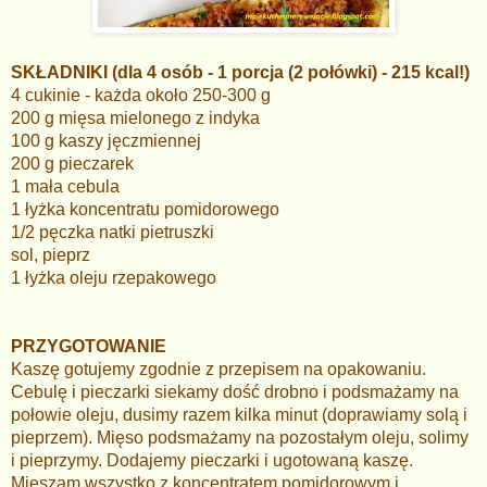
SKŁADNIKI (dla 4 osób - 1 porcja (2 połówki) - 215 kcal!)
4 cukinie - każda około 250-300 g
200 g mięsa mielonego z indyka
100 g kaszy jęczmiennej
200 g pieczarek
1 mała cebula
1 łyżka koncentratu pomidorowego
1/2 pęczka natki pietruszki
sol, pieprz
1 łyżka oleju rzepakowego
PRZYGOTOWANIE
Kaszę gotujemy zgodnie z przepisem na opakowaniu.
Cebulę i pieczarki siekamy dość drobno i podsmażamy na
połowie oleju, dusimy razem kilka minut (doprawiamy solą i
pieprzem). Mięso podsmażamy na pozostałym oleju, solimy
i pieprzymy. Dodajemy pieczarki i ugotowaną kaszę.
Mieszam wszystko z koncentratem pomidorowym i