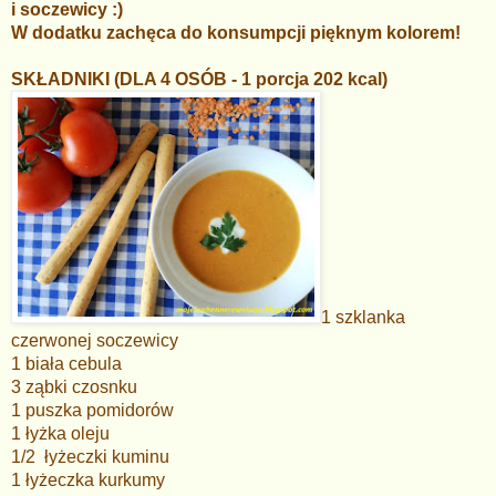
i soczewicy :)
W dodatku zachęca do konsumpcji pięknym kolorem!
SKŁADNIKI (DLA 4 OSÓB - 1 porcja 202 kcal)
1 szklanka
czerwonej soczewicy
1 biała cebula
3 ząbki czosnku
1 puszka pomidorów
1 łyżka oleju
1/2 łyżeczki kuminu
1 łyżeczka kurkumy