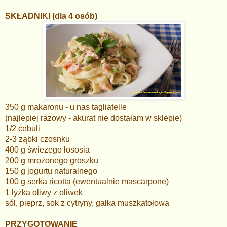
SKŁADNIKI (dla 4 osób)
350 g makaronu - u nas tagliatelle
(najlepiej razowy - akurat nie dostałam w sklepie)
1/2 cebuli
2-3 ząbki czosnku
400 g świeżego łososia
200 g mrożonego groszku
150 g jogurtu naturalnego
100 g serka ricotta (ewentualnie mascarpone)
1 łyżka oliwy z oliwek
sól, pieprz, sok z cytryny, gałka muszkatołowa
PRZYGOTOWANIE