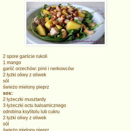
2 spore garście rukoli
1 mango
garść orzechów: pinii i nerkowców
2 łyżki oliwy z oliwek
sól
świeżo mielony pieprz
sos:
2 łyżeczki musztardy
3 łyżeczki octu balsamicznego
odrobina ksylitolu lub cukru
2 łyżki oliwy z oliwek
sól
świeżo mielony pieprz