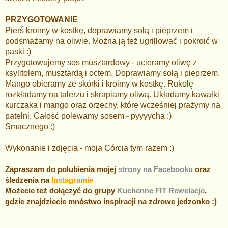
PRZYGOTOWANIE
Pierś kroimy w kostkę, doprawiamy solą i pieprzem i
podsmażamy na oliwie. Można ją też ugrillować i pokroić w
paski :)
Przygotowujemy sos musztardowy - ucieramy oliwę z
ksylitolem, musztardą i octem. Doprawiamy solą i pieprzem.
Mango obieramy ze skórki i kroimy w kostkę. Rukolę
rozkładamy na talerzu i skrapiamy oliwą. Układamy kawałki
kurczaka i mango oraz orzechy, które wcześniej prażymy na
patelni. Całość polewamy sosem - pyyyycha :)
Smacznego :)
Wykonanie i zdjęcia - moja Córcia tym razem :)
Zapraszam do polubienia mojej
strony na Facebooku
oraz
śledzenia na
Instagramie
Możecie też dołączyć do grupy
Kuchenne FIT Rewelacje
,
gdzie znajdziecie mnóstwo inspiracji na zdrowe jedzonko :)