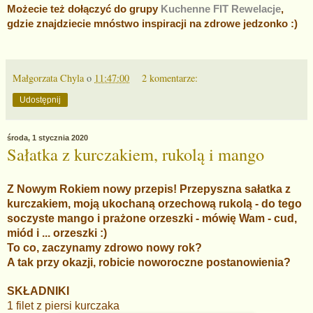
Możecie też dołączyć do grupy
Kuchenne FIT Rewelacje
,
gdzie znajdziecie mnóstwo inspiracji na zdrowe jedzonko :)
Małgorzata Chyla
o
11:47:00
2 komentarze:
Udostępnij
środa, 1 stycznia 2020
Sałatka z kurczakiem, rukolą i mango
Z Nowym Rokiem nowy przepis! Przepyszna sałatka z
kurczakiem, moją ukochaną orzechową rukolą - do tego
soczyste mango i prażone orzeszki - mówię Wam - cud,
miód i ... orzeszki :)
To co, zaczynamy zdrowo nowy rok?
A tak przy okazji, robicie noworoczne postanowienia?
SKŁADNIKI
1 filet z piersi kurczaka