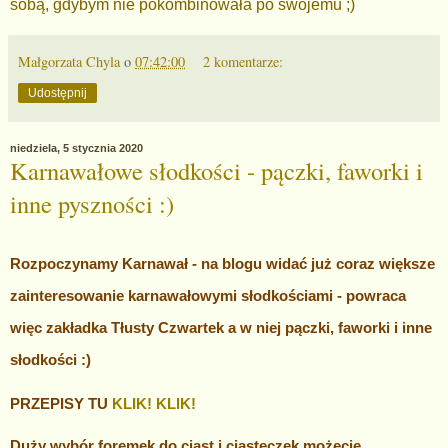
sobą, gdybym nie pokombinowała po swojemu ;)
Małgorzata Chyla
o
07:42:00
2 komentarze:
Udostępnij
niedziela, 5 stycznia 2020
Karnawałowe słodkości - pączki, faworki i
inne pyszności :)
Rozpoczynamy Karnawał - na blogu widać już coraz większe
zainteresowanie karnawałowymi słodkościami - powraca
więc zakładka Tłusty Czwartek a w niej pączki, faworki i inne
słodkości :)
PRZEPISY TU
KLIK! KLIK!
Duży wybór foremek do ciast i ciasteczek możecie