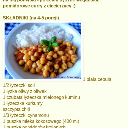
pomidorowe curry z ciecierzycy :)
SKŁADNIKI (na 4-5 porcji)
1 biała cebula
1/2 łyżeczki soli
1 łyżka oliwy z oliwek
1 czubata łyżeczka mielonego kuminu
1 łyżeczka kurkumy
szczypta chili
1/3 łyżeczki cynamonu
1 puszka mleka kokosowego (400 ml)
1 puszka pomidorów krojonych