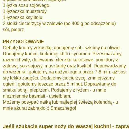
1 łyżka sosu sojowego
1 łyżeczka musztardy
1 łyżeczka ksylitolu
2 słoiki ciecierzycy w zalewie (po 400 g po odsączeniu)
sól, pieprz
PRZYGOTOWANIE
Cebulę kroimy w kostkę, dodajemy sól i szklimy na oliwie.
Dodajemy kumin, kurkumę, chili i cynamon. Przesmażamy
razem chwilę, dolewamy mleczko kokosowe, pomidory z
zalewą, sos sojowy, musztardę oraz ksylitol. Doprowadzamy
do wrzenia i gotujemy na dużym ogniu przez 7-8 min. aż sos
się lekko zagęści. Dodajemy ciecierzycę, zmniejszamy
ogień i gotujemy jeszcze przez 5 minut. Doprawiamy do
smaku solą i pieprzem. Podajemy z ryżem - u mnie
niezmiennie basmati - uwielbiam.
Możemy posypać natką lub najlepiej świeżą kolendrą - u
mnie akurat zabrakło :) Smacznego!
Jeśli szukacie super noży do Waszej kuchni - zap