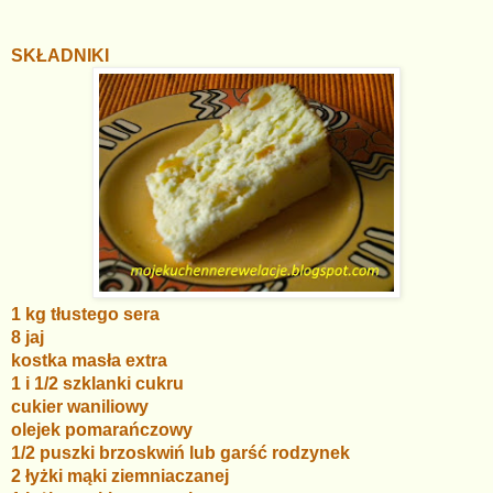
SKŁADNIKI
1 kg tłustego sera
8 jaj
kostka masła extra
1 i 1/2 szklanki cukru
cukier waniliowy
olejek pomarańczowy
1/2 puszki brzoskwiń lub garść rodzynek
2 łyżki mąki ziemniaczanej