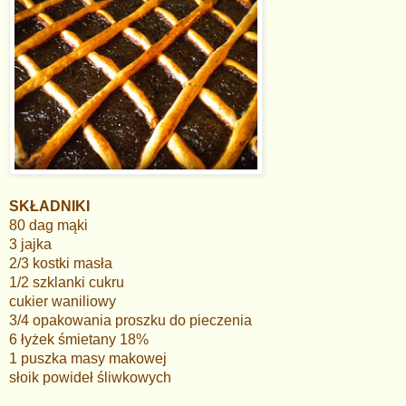
SKŁADNIKI
80 dag mąki
3 jajka
2/3 kostki masła
1/2 szklanki cukru
cukier waniliowy
3/4 opakowania proszku do pieczenia
6 łyżek śmietany 18%
1 puszka masy makowej
słoik powideł śliwkowych