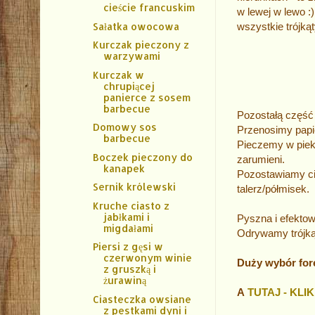
cieście francuskim
w lewej w lewo :
wszystkie trójkąt
Sałatka owocowa
Kurczak pieczony z
warzywami
Kurczak w
chrupiącej
panierce z sosem
barbecue
Pozostałą część
Domowy sos
Przenosimy papie
barbecue
Pieczemy w pieka
Boczek pieczony do
zarumieni.
kanapek
Pozostawiamy cia
Sernik królewski
talerz/półmisek.
Kruche ciasto z
jabłkami i
Pyszna i efekt
migdałami
Odrywamy trójkąt
Piersi z gęsi w
czerwonym winie
Duży wybór fore
z gruszką i
żurawiną
A
TUTAJ - KLIK
Ciasteczka owsiane
z pestkami dyni i