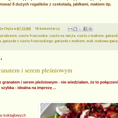
ować 8 dużych rogalików z czekoladą, jabłkami, makiem itp.
ta Chyla
o
07:33:00
18 komentarzy:
Narodzenie
,
ciasto francuskie
,
ciasto na święta
,
ciasto z makiem
,
gwiazd
a
,
gwiazda z ciasta francuskiego
,
gwiazda z makiem
,
mak
,
makowa gwia
14
granatem i serem pleśniowym
z granatem i serem pleśniowym - nie wiedziałam, że to połączeni
 szybka - idealna na imprezę ...
w koktajlowych