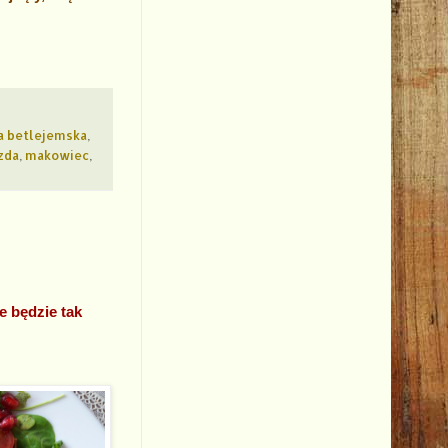
a betlejemska
,
zda
,
makowiec
,
e będzie tak