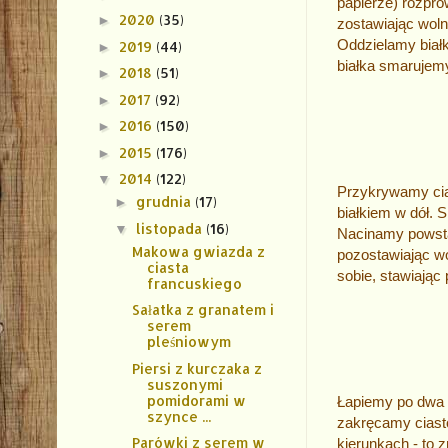
papierze) rozp
2020
(35)
►
zostawiając woln
Oddzielamy białko
2019
(44)
►
białka smarujemy
2018
(51)
►
2017
(92)
►
2016
(150)
►
2015
(176)
►
2014
(122)
▼
Przykrywamy cia
grudnia
(17)
►
białkiem w dół. 
listopada
(16)
▼
Nacinamy powstał
Makowa gwiazda z
pozostawiając w
ciasta
sobie, stawiając 
francuskiego
Sałatka z granatem i
serem
pleśniowym
Piersi z kurczaka z
suszonymi
pomidorami w
Łapiemy po dwa s
szynce ...
zakręcamy ciasto
Parówki z serem w
kierunkach - to 