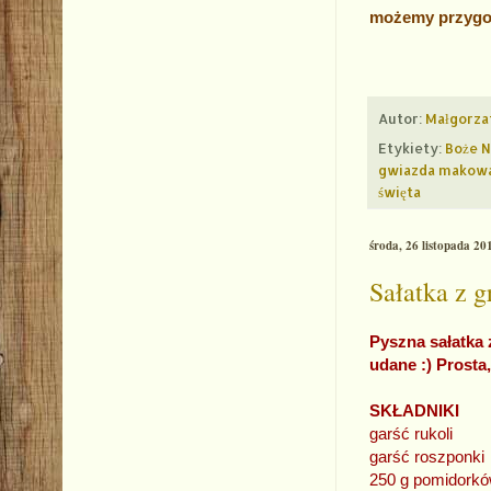
możemy przygot
Autor:
Małgorza
Etykiety:
Boże 
gwiazda makow
święta
środa, 26 listopada 20
Sałatka z 
Pyszna sałatka 
udane :) Prosta,
SKŁADNIKI
garść rukoli
garść roszponki
250 g pomidorkó