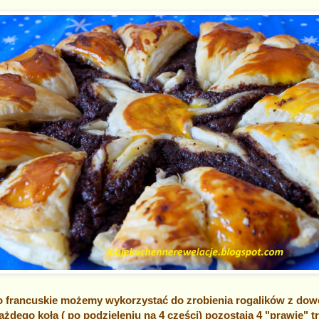
to francuskie możemy wykorzystać do zrobienia rogalików z do
ażdego koła ( po podzieleniu na 4 części) pozostają 4 "prawie" tr