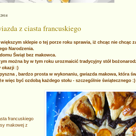
 2014
azda z ciasta francuskiego
większym sklepie o tej porze roku sprawia, iż chcąc nie chcąc
ego Narodzenia.
 domu Świąt bez makowca.
ym można by w tym roku urozmaicić tradycyjny stół bożonarodz
 okazji :)
- pyszna , bardzo prosta w wykonaniu, gwiazda makowa, która świ
e więc być ozdobą każdego stołu - szczególnie świątecznego :)
sta francuskiego
asy makowej z