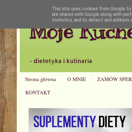
This site uses cookies from Google to d
are shared with Google along with perf
statistics, and to detect and address 
Moje Kuch
- dietetyka i kulinaria
Strona główna
O MNIE
ZAMÓW SPER
KONTAKT