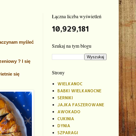
Łączna liczba wyświetleń
10,929,181
 zaczynam myśleć
Szukaj na tym blogu
eniowy ? I się
Strony
etnie się
WIELKANOC
BABKI WIELKANOCNE
SERNIKI
JAJKA FASZEROWANE
AWOKADO
CUKINIA
DYNIA
SZPARAGI