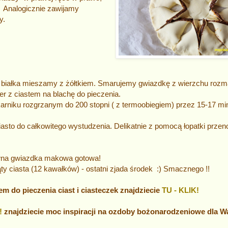
) Analogicznie zawijamy
y.
 białka mieszamy z żółtkiem. Smarujemy gwiazdkę z wierzchu rozm
r z ciastem na blachę do pieczenia.
rniku rozgrzanym do 200 stopni ( z termoobiegiem) przez 15-17 minu
sto do całkowitego wystudzenia. Delikatnie z pomocą łopatki przen
owna gwiazdka makowa gotowa!
y ciasta (12 kawałków) - ostatni zjada środek :) Smacznego !!
m do pieczenia ciast i ciasteczek znajdziecie
TU - KLIK!
!
znajdziecie moc inspiracji na ozdoby bożonarodzeniowe dla 