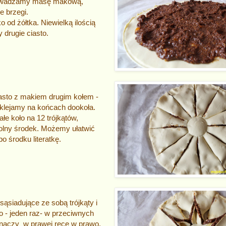
rowadzamy masę makową,
e brzegi.
 od żółtka. Niewielką ilością
 drugie ciasto.
sto z makiem drugim kołem -
Sklejamy na końcach dookoła.
e koło na 12 trójkątów,
olny środek. Możemy ułatwić
po środku literatkę.
ąsiadujące ze sobą trójkąty i
 - jeden raz- w przeciwnych
znaczy w prawej ręce w prawo,