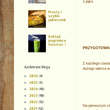
1 jajko
Prosty i
szybki
jabłecznik
Koktajl
pogromca
tłuszczu :)
PRZYGOTOWA
Z każdego ciast
Archiwum bloga
dużego talerza 
2026
(4)
►
2025
(5)
►
2024
(16)
►
2023
(10)
►
2022
(12)
►
Na pierwszym ci
2021
(12)
►