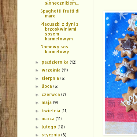
słonecznikiem...
Spaghetti frutti di
mare
Placuszki z dyni z
brzoskwiniami i
sosem
karmelowym
Domowy sos
karmelowy
października
(12)
►
września
(11)
►
sierpnia
(5)
►
lipca
(5)
►
czerwca
(7)
►
maja
(9)
►
kwietnia
(11)
►
marca
(11)
►
lutego
(10)
►
stycznia
(8)
►