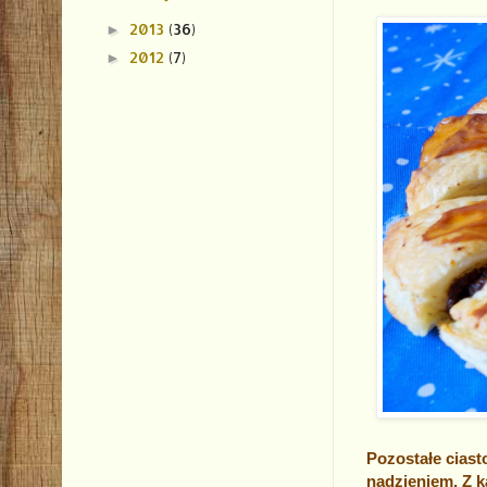
2013
(36)
►
2012
(7)
►
Pozostałe cias
nadzieniem. Z k