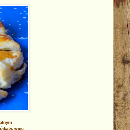
wolnym
ójkąty, więc