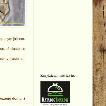
ąconym jajkiem.
t, aż ciasto się
osimy ciasto na
Znajdziesz mnie też tu:
Waszego domu :)