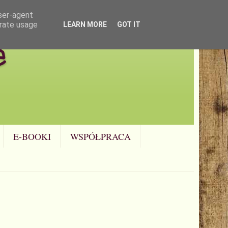
user-agent
erate usage
LEARN MORE
GOT IT
e
E-BOOKI
WSPÓŁPRACA