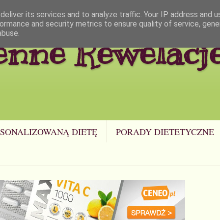
eliver its services and to analyze traffic. Your IP address and 
ormance and security metrics to ensure quality of service, gen
abuse.
enne Rewelacj
SONALIZOWANĄ DIETĘ
PORADY DIETETYCZNE