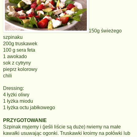
150g świeżego
szpinaku
200g truskawek
100 g sera feta
1 awokado
sok z cytryny
pieprz kolorowy
chili
Dressing:
4 łyżki oliwy
1 łyżka miodu
1 łyżka octu jabłkowego
PRZYGOTOWANIE
Szpinak myjemy i (jeśli liście są duże) rwiemy na małe
kawałki usuwając ogonki. Truskawki kroimy na połówki lub