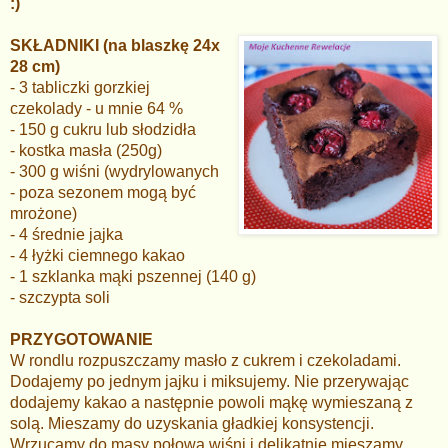
:)
SKŁADNIKI (na blaszkę 24x
28 cm
)
- 3 tabliczki gorzkiej
czekolady - u mnie 64 %
- 150 g cukru lub słodzidła
- kostka masła (250g)
- 300 g wiśni (wydrylowanych
- poza sezonem mogą być
mrożone)
- 4 średnie jajka
- 4 łyżki ciemnego kakao
- 1 szklanka mąki pszennej (140 g)
- szczypta soli
PRZYGOTOWANIE
W rondlu rozpuszczamy masło z cukrem i czekoladami.
Dodajemy po jednym jajku i miksujemy. Nie przerywając
dodajemy kakao a następnie powoli mąkę wymieszaną z
solą. Mieszamy do uzyskania gładkiej konsystencji.
Wrzucamy do masy połową wiśni i delikatnie mieszamy