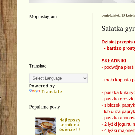
Mój instagram
poniedziałek, 15 kwiet
Sałatka gyr
Dzisiaj przepis
- bardzo prosty
SKŁ
Translate
- podwój
- mała 
Powered by
Translate
- puszka kukury
- puszka groszk
- słoiczek papr
Popularne posty
lub duża papryk
- puszka anana
Najlepszy
- 2 łyżki jogurtu
sernik na
świecie !!!
- 4 łyżki majone