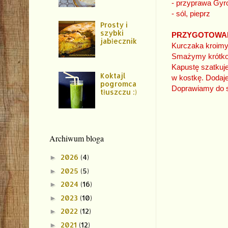
- przyprawa Gyr
- sól, pieprz
Prosty i
szybki
PRZYGOTOWA
jabłecznik
Kurczaka kroimy 
Smażymy krótko 
Kapustę szatkuj
Koktajl
w kostkę. Dodaj
pogromca
Doprawiamy do 
tłuszczu :)
Archiwum bloga
2026
(4)
►
2025
(5)
►
2024
(16)
►
2023
(10)
►
2022
(12)
►
2021
(12)
►