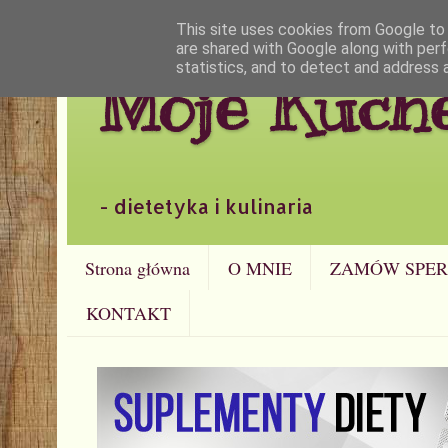
This site uses cookies from Google to d
are shared with Google along with perf
statistics, and to detect and address 
Moje Kuch
- dietetyka i kulinaria
Strona główna
O MNIE
ZAMÓW SPER
KONTAKT