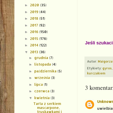
2020
(35)
►
2019
(44)
►
2018
(51)
►
2017
(92)
►
2016
(150)
►
2015
(176)
►
Jeśli szukac
2014
(122)
►
2013
(36)
▼
grudnia
(7)
►
Autor:
Małgorza
listopada
(4)
►
Etykiety:
gyros
października
(5)
►
kurczakiem
września
(3)
►
lipca
(1)
►
3 komentar
czerwca
(3)
►
kwietnia
(3)
▼
Unknow
Tarta z serkiem
mascarpone,
uwielbiam
truskawkami i