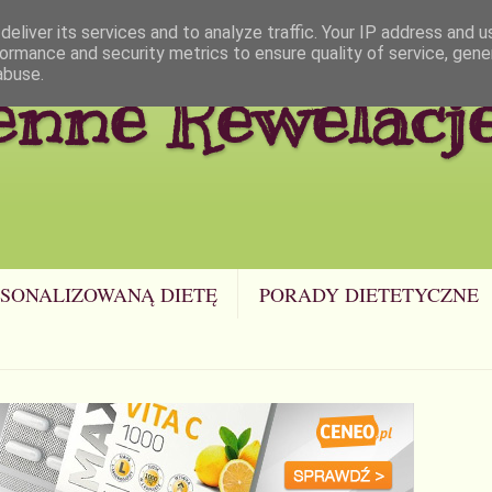
eliver its services and to analyze traffic. Your IP address and 
ormance and security metrics to ensure quality of service, gen
abuse.
enne Rewelacj
SONALIZOWANĄ DIETĘ
PORADY DIETETYCZNE