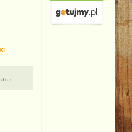
K!
łatka z