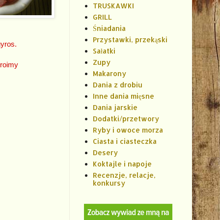
TRUSKAWKI
GRILL
Śniadania
Przystawki, przekąski
yros.
Sałatki
Zupy
kroimy
Makarony
Dania z drobiu
Inne dania mięsne
Dania jarskie
Dodatki/przetwory
Ryby i owoce morza
Ciasta i ciasteczka
Desery
Koktajle i napoje
Recenzje, relacje,
konkursy