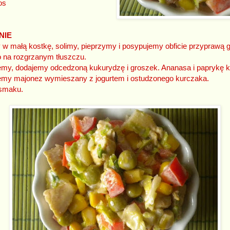
os
NIE
w małą kostkę, solimy, pieprzymy i posypujemy obficie przyprawą g
na rozgrzanym tłuszczu.
emy, dodajemy odcedzoną kukurydzę i groszek. Ananasa i paprykę 
emy majonez wymieszany z jogurtem i ostudzonego kurczaka.
smaku.