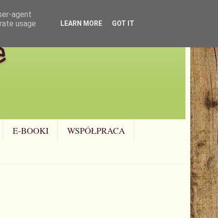
user-agent
erate usage
LEARN MORE
GOT IT
e
E-BOOKI
WSPÓŁPRACA