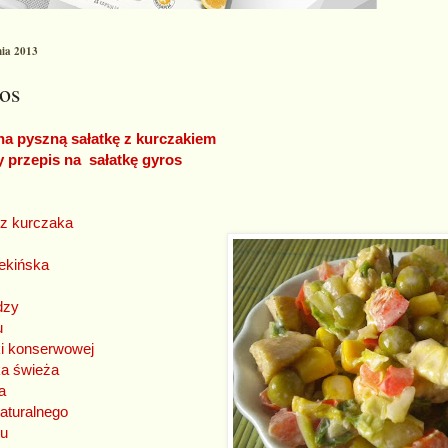
nia 2013
os
 na pyszną sałatkę z kurczakiem
 przepis na sałatkę gyros
ADNIKI
na pierś z kurczaka
kapusta pekińska
dzy
u
yki konserwowej
a świeża
sa
 naturalnego
zu