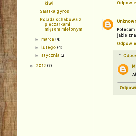
Odpowie
kiwi
Sałatka gyros
Rolada schabowa z
Unknow
pieczarkami i
mięsem mielonym
Polecam 
jakie zn
marca
(4)
►
Odpowie
lutego
(4)
►
stycznia
(2)
Odpo
►
2012
(7)
►
M
A
Odpowi