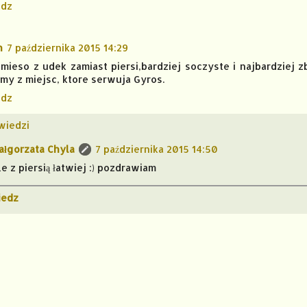
dz
n
7 października 2015 14:29
mieso z udek zamiast piersi,bardziej soczyste i najbardziej z
amy z miejsc, ktore serwuja Gyros.
dz
wiedzi
ałgorzata Chyla
7 października 2015 14:50
le z piersią łatwiej :) pozdrawiam
edz