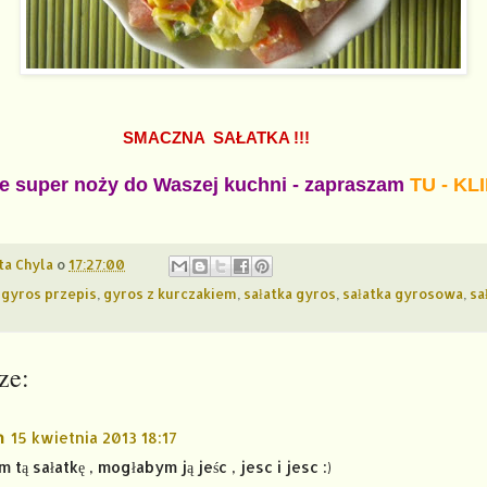
SMACZNA SAŁATKA !!!
ie super noży do Waszej kuchni - zapraszam
TU - KLI
ta Chyla
o
17:27:00
,
gyros przepis
,
gyros z kurczakiem
,
sałatka gyros
,
sałatka gyrosowa
,
sa
ze:
n
15 kwietnia 2013 18:17
 tą sałatkę , mogłabym ją jeśc , jesc i jesc :)