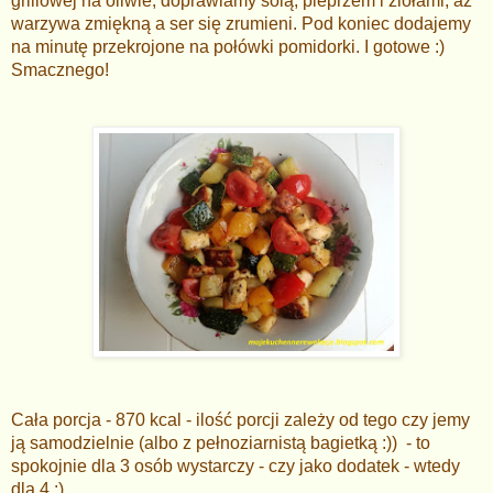
grillowej na oliwie, doprawiamy solą, pieprzem i ziołami, aż
warzywa zmiękną a ser się zrumieni. Pod koniec dodajemy
na minutę przekrojone na połówki pomidorki. I gotowe :)
Smacznego!
Cała porcja - 870 kcal - ilość porcji zależy od tego czy jemy
ją samodzielnie (albo z pełnoziarnistą bagietką :)) - to
spokojnie dla 3 osób wystarczy - czy jako dodatek - wtedy
dla 4 :)