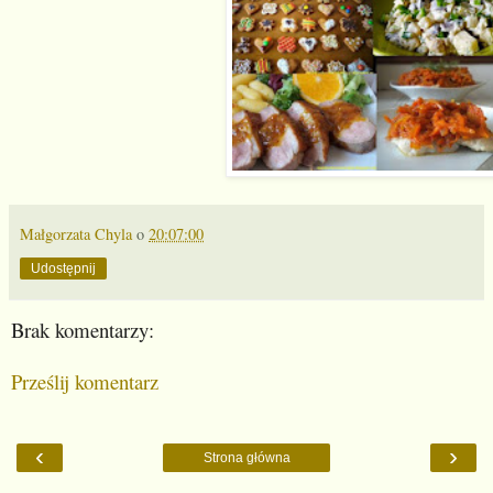
Małgorzata Chyla
o
20:07:00
Udostępnij
Brak komentarzy:
Prześlij komentarz
‹
›
Strona główna