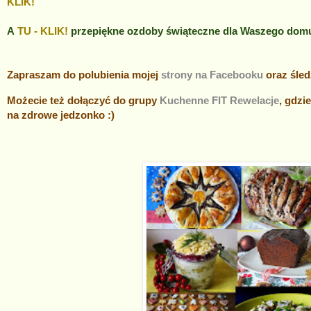
KLIK!
A
TU - KLIK!
przepiękne ozdoby świąteczne dla Waszego dom
Zapraszam do polubienia mojej
strony na Facebooku
oraz śled
Możecie też dołączyć do grupy
Kuchenne FIT Rewelacje
, gdzi
na zdrowe jedzonko :)