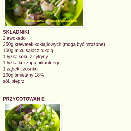
SKŁADNIKI
2 awokado
250g krewetek koktajlowych (mogą być mrożone)
100g mixu sałat z rukolą
1 łyżka soku z cytryny
1 łyżka keczupu pikantnego
1 ząbek czosnku
100g śmietany 18%
sól, pieprz
PRZYGOTOWANIE