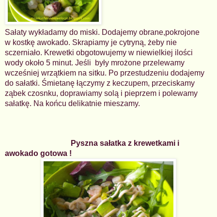
Sałaty wykładamy do miski. Dodajemy obrane,pokrojone
w kostkę awokado. Skrapiamy je cytryną, żeby nie
sczerniało. Krewetki obgotowujemy w niewielkiej ilości
wody około 5 minut. Jeśli
były mrożone przelewamy
wcześniej wrzątkiem na sitku. Po przestudzeniu dodajemy
do sałatki. Śmietanę
łączymy z keczupem, przeciskamy
ząbek czosnku, doprawiamy solą i pieprzem i polewamy
sałatkę. Na końcu delikatnie mieszamy.
Pyszna sałatka z krewetkami i
awokado gotowa !