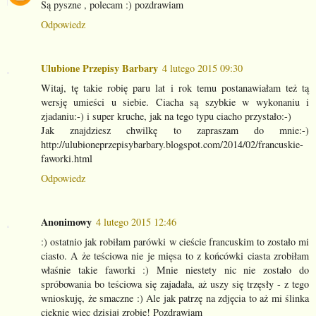
Są pyszne , polecam :) pozdrawiam
Odpowiedz
Ulubione Przepisy Barbary
4 lutego 2015 09:30
Witaj, tę takie robię paru lat i rok temu postanawiałam też tą
wersję umieści u siebie. Ciacha są szybkie w wykonaniu i
zjadaniu:-) i super kruche, jak na tego typu ciacho przystało:-)
Jak znajdziesz chwilkę to zapraszam do mnie:-)
http://ulubioneprzepisybarbary.blogspot.com/2014/02/francuskie-
faworki.html
Odpowiedz
Anonimowy
4 lutego 2015 12:46
:) ostatnio jak robiłam parówki w cieście francuskim to zostało mi
ciasto. A że teściowa nie je mięsa to z końcówki ciasta zrobiłam
właśnie takie faworki :) Mnie niestety nic nie zostało do
spróbowania bo teściowa się zajadała, aż uszy się trzęsły - z tego
wnioskuję, że smaczne :) Ale jak patrzę na zdjęcia to aż mi ślinka
cieknie więc dzisiaj zrobię! Pozdrawiam