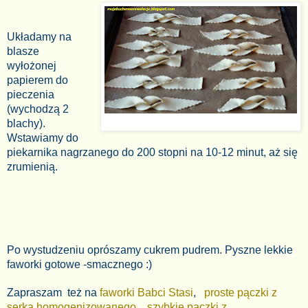
Układamy na
blasze
wyłożonej
papierem do
pieczenia
(wychodzą 2
blachy).
Wstawiamy do
piekarnika nagrzanego do 200 stopni na 10-12 minut, aż się
zrumienią.
Po wystudzeniu oprószamy cukrem pudrem. Pyszne lekkie
faworki gotowe -smacznego :)
Zapraszam też na
faworki Babci Stasi
,
proste pączki z
serka homogenizowanego
szybkie pączki z