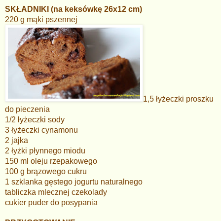
SKŁADNIKI (na keksówkę 26x12 cm)
220 g mąki pszennej
1,5 łyżeczki proszku
do pieczenia
1/2 łyżeczki sody
3 łyżeczki cynamonu
2 jajka
2 łyżki płynnego miodu
150 ml oleju rzepakowego
100 g brązowego cukru
1 szklanka gęstego jogurtu naturalnego
tabliczka mlecznej czekolady
cukier puder do posypania