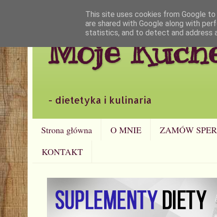
This site uses cookies from Google to d
are shared with Google along with perf
statistics, and to detect and address 
Moje Kuch
- dietetyka i kulinaria
Strona główna
O MNIE
ZAMÓW SPER
KONTAKT