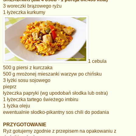
3 woreczki brązowego ryżu
1 łyżeczka kurkumy
1 cebula
500 g piersi z kurczaka
500 g mrożonej mieszanki warzyw po chińsku
3 łyżki sosu sojowego
pieprz
łyżeczka papryki (wg upodobań słodka lub ostra)
1 łyżeczka tartego świeżego imbiru
1 łyżka oleju
ewentualnie słodko-pikantny sos chili do podania
PRZYGOTOWANIE
Ryż gotujemy zgodnie z przepisem na opakowaniu z