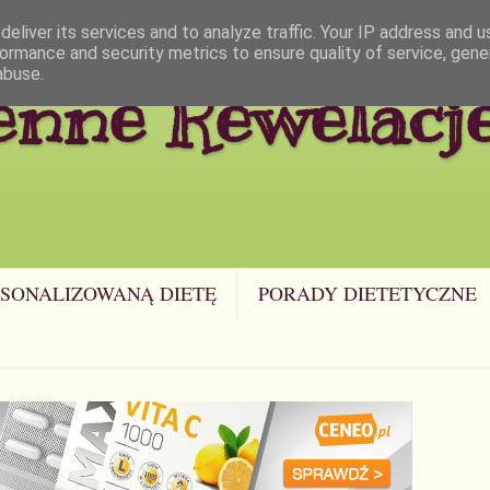
eliver its services and to analyze traffic. Your IP address and 
ormance and security metrics to ensure quality of service, gen
abuse.
enne Rewelacj
SONALIZOWANĄ DIETĘ
PORADY DIETETYCZNE