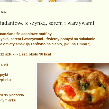
o 2016
niadaniowe z szynką, serem i warzywami
nadziane śniadaniowe muffiny.
ynką, serem i warzywami - świetny pomysł na śniadanie.
e omlety smakują zarówno na ciepło, jak i na zimno :)
2 sztuk) - 1 szt. około 90 kcal
arelli
pryki
ypiorku
ku do pieczenia
o tymianku