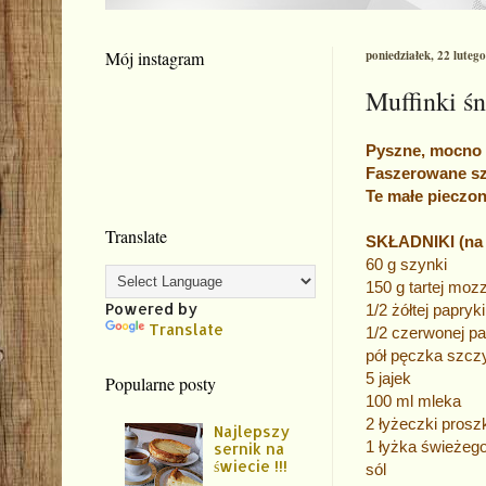
Mój instagram
poniedziałek, 22 luteg
Muffinki ś
Pyszne, mocno 
Faszerowane sz
Te małe pieczon
Translate
SKŁADNIKI (na 1
60 g szynki
150 g tartej mozz
Powered by
1/2 żółtej papryki
Translate
1/2 czerwonej pa
pół pęczka szcz
5 jajek
Popularne posty
100 ml mleka
2 łyżeczki prosz
Najlepszy
1 łyżka świeżeg
sernik na
świecie !!!
sól