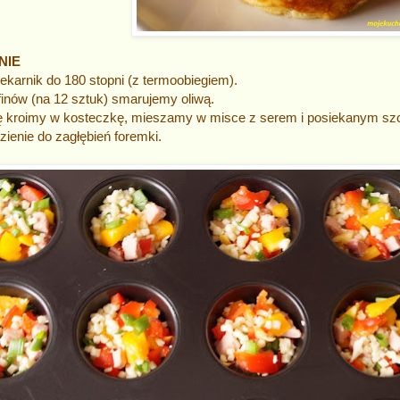
NIE
karnik do 180 stopni (z termoobiegiem).
inów (na 12 sztuk) smarujemy oliwą.
ę kroimy w kosteczkę, mieszamy w misce z serem i posiekanym sz
ienie do zagłębień foremki.