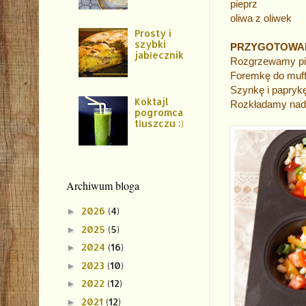
pieprz
oliwa z oliwek
Prosty i
szybki
PRZYGOTOWA
jabłecznik
Rozgrzewamy pie
Foremkę do muff
Szynkę i papryk
Koktajl
Rozkładamy nadz
pogromca
tłuszczu :)
Archiwum bloga
2026
(4)
►
2025
(5)
►
2024
(16)
►
2023
(10)
►
2022
(12)
►
2021
(12)
►