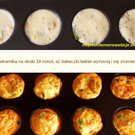
karnika na około 18 minut, aż babeczki ładnie wyrosną i się zrumie