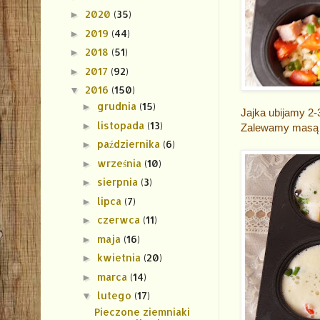
2020
(35)
►
2019
(44)
►
2018
(51)
►
2017
(92)
►
2016
(150)
▼
grudnia
(15)
►
Jajka ubijamy 2-
listopada
(13)
►
Zalewamy masą 
października
(6)
►
września
(10)
►
sierpnia
(3)
►
lipca
(7)
►
czerwca
(11)
►
maja
(16)
►
kwietnia
(20)
►
marca
(14)
►
lutego
(17)
▼
Pieczone ziemniaki