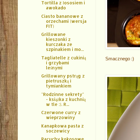
Tortilla z łososiem i
awokado
Ciasto bananowe z
orzechami (wersja
FIT)
Grillowane
kieszonki z
kurczaka ze
szpinakiem i mo...
Tagliatelle z cukinią
Smacznego :)
i grzybami
leśnymi
Grillowany pstrąg z
pietruszką i
tymiankiem
"Rodzinne sekrety"
- książka z kuchnią
w tle :). R...
Czerwone curry z
wieprzowiny
Kanapkowa pasta z
soczewicy
Racuchy kokosowe