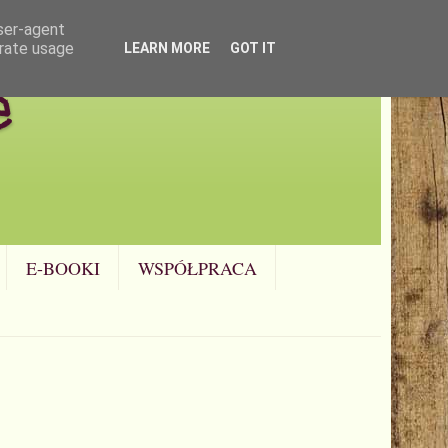
user-agent
erate usage
LEARN MORE
GOT IT
e
E-BOOKI
WSPÓŁPRACA