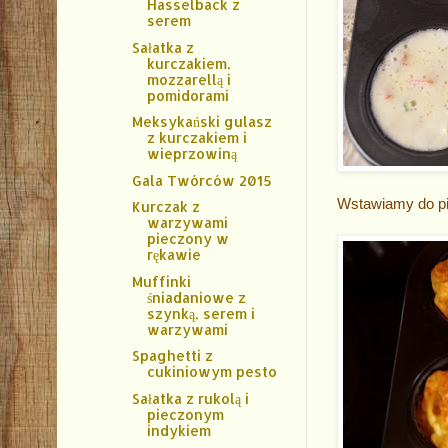
Hasselback z
serem
Sałatka z
kurczakiem,
mozzarellą i
pomidorami
Meksykański gulasz
z kurczakiem i
wieprzowiną
Gala Twórców 2015
Wstawiamy do pie
Kurczak z
warzywami
pieczony w
rękawie
Muffinki
śniadaniowe z
szynką, serem i
warzywami
Spaghetti z
cukiniowym pesto
Sałatka z rukolą i
pieczonym
indykiem