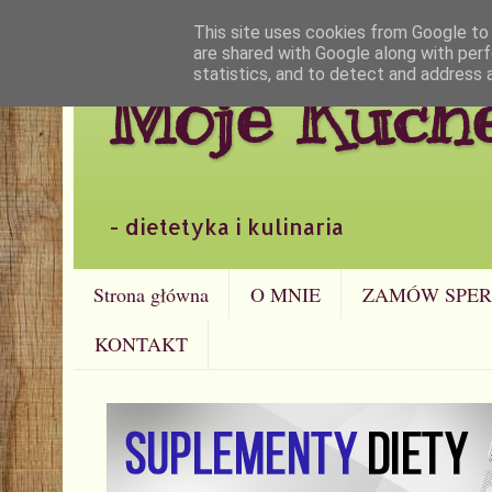
This site uses cookies from Google to d
are shared with Google along with perf
statistics, and to detect and address 
Moje Kuch
- dietetyka i kulinaria
Strona główna
O MNIE
ZAMÓW SPER
KONTAKT