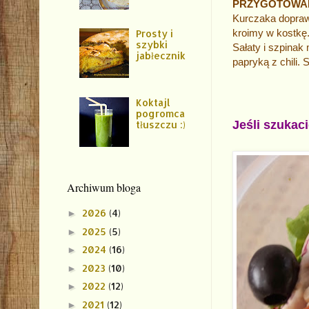
PRZYGOTOWA
Kurczaka doprawi
kroimy w kostkę
Prosty i
szybki
Sałaty i szpinak
jabłecznik
papryką z chili.
Koktajl
pogromca
Jeśli szukac
tłuszczu :)
Archiwum bloga
2026
(4)
►
2025
(5)
►
2024
(16)
►
2023
(10)
►
2022
(12)
►
2021
(12)
►