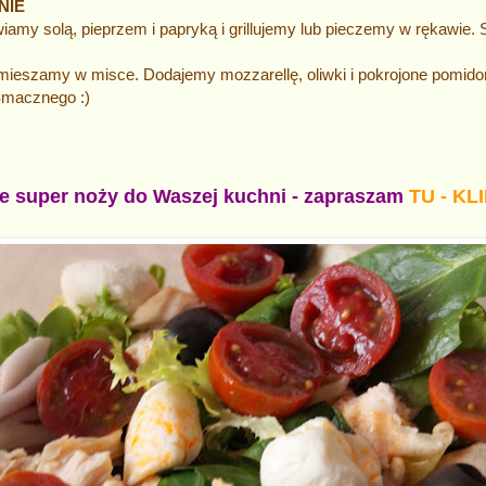
NIE
amy solą, pieprzem i papryką i grillujemy lub pieczemy w rękawie. 
.
 mieszamy w misce. Dodajemy mozzarellę, oliwki i pokrojone pomido
 Smacznego :)
ie super noży do Waszej kuchni - zapraszam
TU - KLI