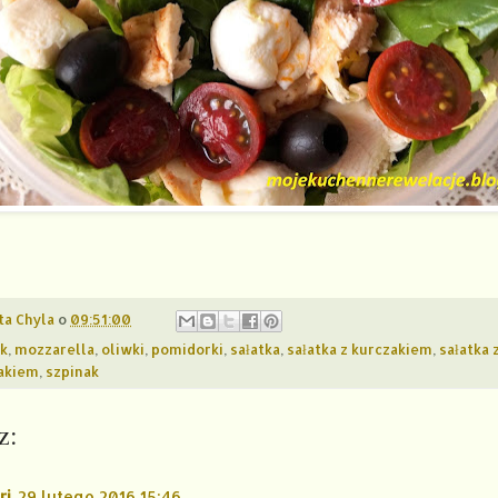
ta Chyla
o
09:51:00
k
,
mozzarella
,
oliwki
,
pomidorki
,
sałatka
,
sałatka z kurczakiem
,
sałatka 
nakiem
,
szpinak
z:
ri
29 lutego 2016 15:46