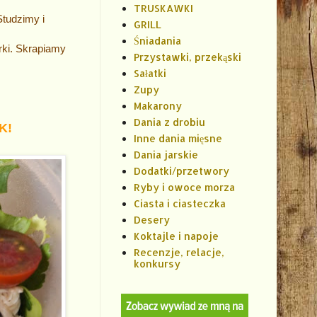
TRUSKAWKI
Studzimy i
GRILL
Śniadania
rki. Skrapiamy
Przystawki, przekąski
Sałatki
Zupy
Makarony
Dania z drobiu
K!
Inne dania mięsne
Dania jarskie
Dodatki/przetwory
Ryby i owoce morza
Ciasta i ciasteczka
Desery
Koktajle i napoje
Recenzje, relacje,
konkursy