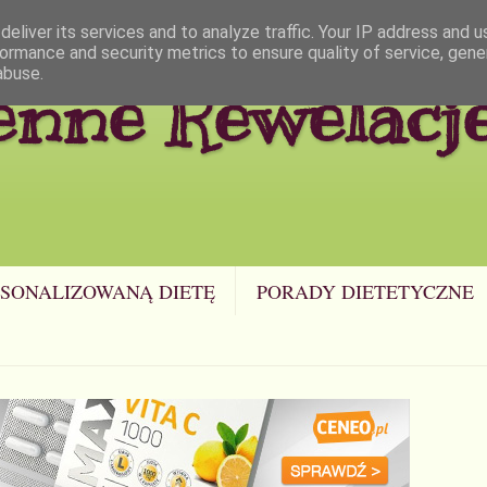
eliver its services and to analyze traffic. Your IP address and 
ormance and security metrics to ensure quality of service, gen
abuse.
enne Rewelacj
SONALIZOWANĄ DIETĘ
PORADY DIETETYCZNE