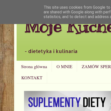
This site uses cookies from Google to d
are shared with Google along with perf
statistics, and to detect and address 
Moje Kuch
- dietetyka i kulinaria
Strona główna
O MNIE
ZAMÓW SPER
KONTAKT