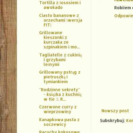
Tortilla z łososiem i
awokado
Robiłem 
Ciasto bananowe z
Odpowie
orzechami (wersja
FIT)
Grillowane
kieszonki z
kurczaka ze
szpinakiem i mo...
Tagliatelle z cukinią
i grzybami
leśnymi
Grillowany pstrąg z
pietruszką i
tymiankiem
"Rodzinne sekrety"
- książka z kuchnią
w tle :). R...
Czerwone curry z
Nowszy post
wieprzowiny
Kanapkowa pasta z
Subskrybuj:
Ko
soczewicy
Racuchy kokosowe