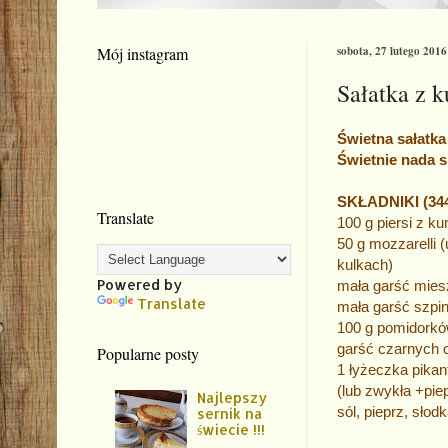
Mój instagram
sobota, 27 lutego 2016
Sałatka z 
Świetna sałatka 
Świetnie nada s
SKŁADNIKI (344
Translate
100 g piersi z k
50 g mozzarelli 
kulkach)
Powered by
mała garść miesz
Translate
mała garść szpi
100 g pomidorkó
garść czarnych 
Popularne posty
1 łyżeczka pikan
(lub zwykła +piep
Najlepszy
sól, pieprz, słod
sernik na
świecie !!!