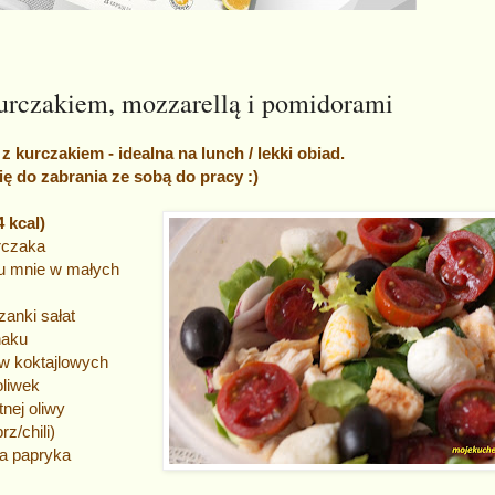
kurczakiem, mozzarellą i pomidorami
z kurczakiem - idealna na lunch / lekki obiad.
ię do zabrania ze sobą do pracy :)
 kcal)
urczaka
(u mnie w małych
anki sałat
naku
w koktajlowych
oliwek
tnej oliwy
rz/chili)
ka papryka