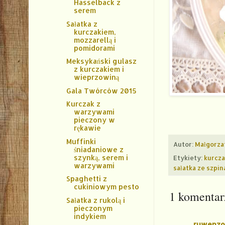
Hasselback z
serem
Sałatka z
kurczakiem,
mozzarellą i
pomidorami
Meksykański gulasz
z kurczakiem i
wieprzowiną
Gala Twórców 2015
Kurczak z
warzywami
pieczony w
rękawie
Muffinki
Autor:
Małgorza
śniadaniowe z
szynką, serem i
Etykiety:
kurcza
warzywami
sałatka ze szpi
Spaghetti z
cukiniowym pesto
1 komentar
Sałatka z rukolą i
pieczonym
indykiem
ruwenzo