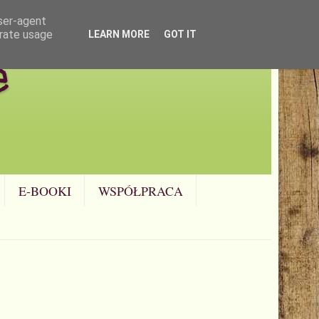
user-agent
erate usage
LEARN MORE
GOT IT
e
E-BOOKI
WSPÓŁPRACA